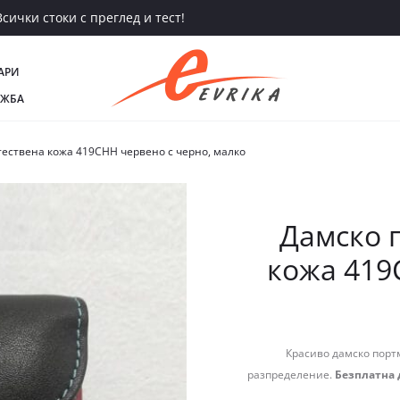
сички стоки с преглед и тест!
АРИ
АЖБА
тествена кожа 419СНН червено с черно, малко
Дамско 
кожа 419
Красиво дамско портм
разпределение.
Безплатна 