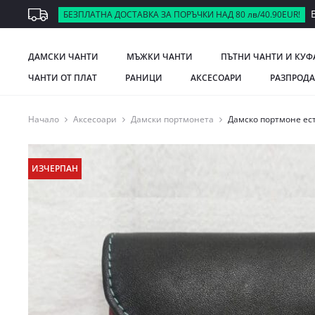
В
БЕЗПЛАТНА ДОСТАВКА ЗА ПОРЪЧКИ НАД 80 лв/40.90EUR!
ДАМСКИ ЧАНТИ
МЪЖКИ ЧАНТИ
ПЪТНИ ЧАНТИ И КУФ
ЧАНТИ ОТ ПЛАТ
РАНИЦИ
АКСЕСОАРИ
РАЗПРОД
Начало
Аксесоари
Дамски портмонета
Дамско портмоне ес
ИЗЧЕРПАН