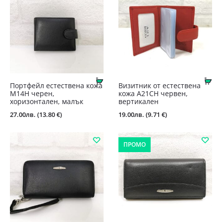
Купи
Ку
Портфейл естествена кожа
Визитник от естествена
М14Н черен,
кожа А21СН червен,
хоризонтален, малък
вертикален
27.00
лв.
(13.80 €)
19.00
лв.
(9.71 €)
ПРОМО