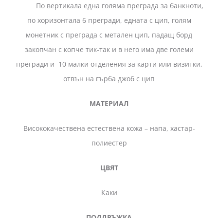
По вертикала една голяма преграда за банкноти,
по хоризонтала 6 прегради, едната с цип, голям
монетник с преграда с метален цип, падащ борд
закопчан с копче тик-так и в него има две големи
прегради и 10 малки отделения за карти или визитки,
отвън на гърба джоб с цип
МАТЕРИАЛ
Висококачествена естествена кожа – напа, хастар-
полиестер
ЦВЯТ
Каки
ПОДДРЪЖКА