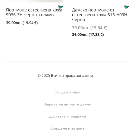
Купи
Ку
Портмоне естествена кожа
Дамско портмоне от
9036-3Н черно, голямо
естествена кожа 515-H09Н
черно
39.00
лв.
(19.94 €)
Original
39.00
лв.
(19.94 €)
price
Текущата
34.00
лв.
(17.38 €)
was:
цена
39.00лв.
е:
(19.94
34.00лв.
€).
(17.38
€).
© 2025 Всички права запазени
Общи условия
Защита на личните данни
Доставка и плащане
Връщане и замяна