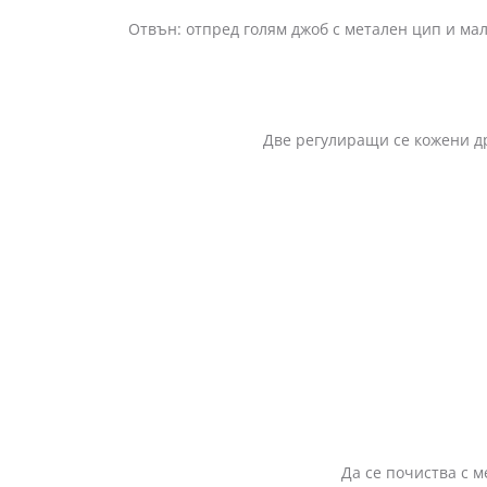
Отвън: отпред голям джоб с метален цип и мал
Две регулиращи се кожени дръжки
Да се почиства с м