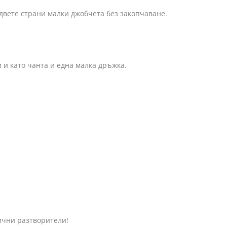
 двете страни малки джобчета без закопчаване.
 като чанта и една малка дръжка.
нични разтворители!