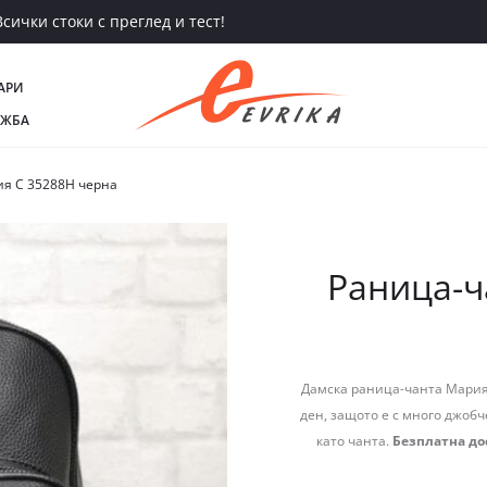
сички стоки с преглед и тест!
АРИ
АЖБА
я С 35288Н черна
Раница-ч
Дамска раница-чанта Мария 
ден, защото е с много джобч
като чанта.
Безплатна до