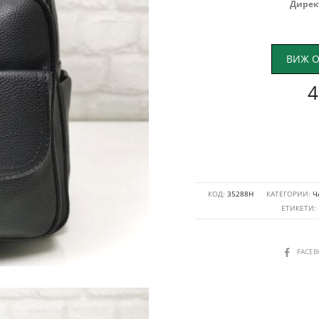
Дирек
ВИЖ О
4
КОД:
35288Н
КАТЕГОРИИ:
Ч
ЕТИКЕТИ:
SHARE
FACE