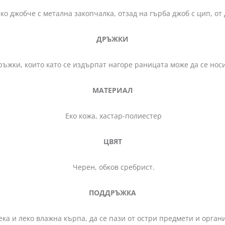
ко джобче с метална закопчалка, отзад на гърба джоб с цип, от
ДРЪЖКИ
, които като се издърпат нагоре раницата може да се носи и
МАТЕРИАЛ
Еко кожа, хастар-полиестер
ЦВЯТ
Черен, обков сребрист.
ПОДДРЪЖКА
ека и леко влажна кърпа, да се пази от остри предмети и орга