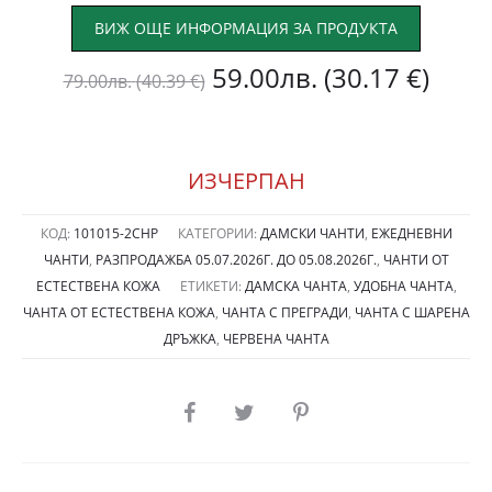
ВИЖ ОЩЕ ИНФОРМАЦИЯ ЗА ПРОДУКТА
Original
Теку
59.00
лв.
(30.17 €)
79.00
лв.
(40.39 €)
price
цена
was:
е:
ИЗЧЕРПАН
79.00лв.
59.0
КОД:
101015-2СНР
КАТЕГОРИИ:
ДАМСКИ ЧАНТИ
,
ЕЖЕДНЕВНИ
ЧАНТИ
,
РАЗПРОДАЖБА 05.07.2026Г. ДО 05.08.2026Г.
,
ЧАНТИ ОТ
(40.39
(30.1
ЕСТЕСТВЕНА КОЖА
ЕТИКЕТИ:
ДАМСКА ЧАНТА
,
УДОБНА ЧАНТА
,
ЧАНТА ОТ ЕСТЕСТВЕНА КОЖА
,
ЧАНТА С ПРЕГРАДИ
,
ЧАНТА С ШАРЕНА
€).
€).
ДРЪЖКА
,
ЧЕРВЕНА ЧАНТА
SHARE