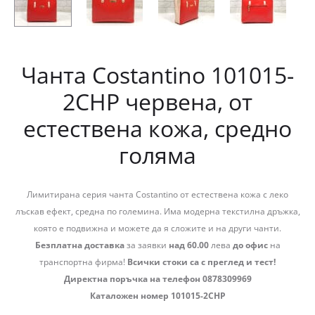
Чанта Costantino 101015-
2СНР червена, от
естествена кожа, средно
голяма
Лимитирана серия чанта Costantino от естествена кожа с леко
лъскав ефект, средна по големина. Има модерна текстилна дръжка,
която е подвижна и можете да я сложите и на други чанти.
Безплатна доставка
за заявки
над 60.00
лева
до офис
на
транспортна фирма!
Всички стоки са с преглед и тест!
Директна поръчка на телефон 0878309969
Каталожен номер 101015-2СНР