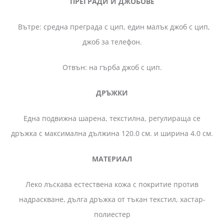
ПРЕГРАДИ И ДЖОБОВЕ
Вътре: средна преграда с цип, един малък джоб с цип,
джоб за телефон.
Отвън: на гърба джоб с цип.
ДРЪЖКИ
Една подвижна шарена, текстилна, регулираща се
дръжка с максимална дължина 120.0 см. и ширина 4.0 см.
МАТЕРИАЛ
Леко лъскава естествена кожа с покритие против
надраскване, дълга дръжка от тъкан текстил, хастар-
полиестер