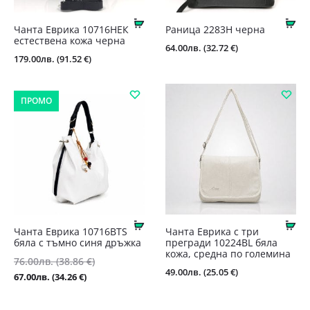
Купи
Ку
Чанта Еврика 10716НЕК
Раница 2283Н черна
естествена кожа черна
64.00
лв.
(32.72 €)
179.00
лв.
(91.52 €)
ПРОМО
Купи
Ку
Чанта Еврика 10716BTS
Чанта Еврика с три
бяла с тъмно синя дръжка
прегради 10224BL бяла
кожа, средна по големина
Original
76.00
лв.
(38.86 €)
49.00
лв.
(25.05 €)
price
Текущата
67.00
лв.
(34.26 €)
was:
цена
76.00лв.
е: