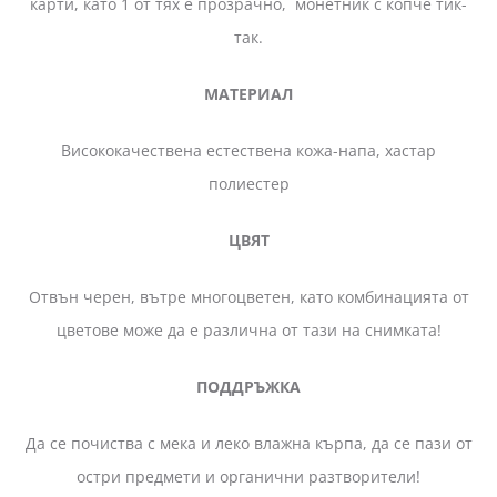
карти, като 1 от тях е прозрачно, монетник с копче тик-
так.
МАТЕРИАЛ
Висококачествена естествена кожа-напа, хастар
полиестер
ЦВЯТ
Отвън черен, вътре многоцветен, като комбинацията от
цветове може да е различна от тази на снимката!
ПОДДРЪЖКА
Да се почиства с мека и леко влажна кърпа, да се пази от
остри предмети и органични разтворители!