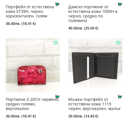
Купи
Ку
Портфейл от естествена
Дамско портмоне от
кожа ST39Н, черен,
естествена кожа 1000Н в
хоризонтален, голям
черно, средно по
големина
36.00
лв.
(18.41 €)
49.00
лв.
(25.05 €)
Купи
Ку
Портмоне Z-20СН червено,
Мъжки портфейл от
средно голямо,
естествена кожа 1119
вертикално
черен, вертикален, малък
36.00
лв.
(18.41 €)
29.00
лв.
(14.83 €)