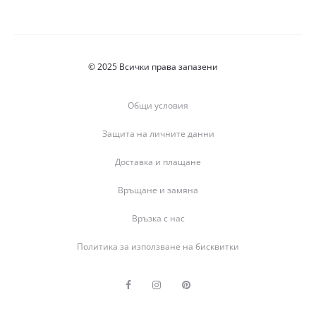
© 2025 Всички права запазени
Общи условия
Защита на личните данни
Доставка и плащане
Връщане и замяна
Връзка с нас
Политика за използване на бисквитки
F
I
P
a
n
i
c
s
n
e
t
t