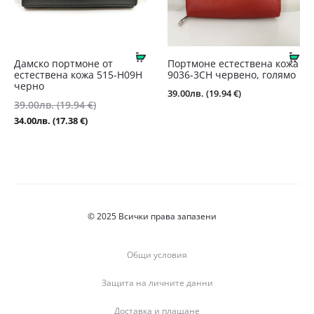
Купи
Ку
Дамско портмоне от
Портмоне естествена кожа
естествена кожа 515-H09Н
9036-3СН червено, голямо
черно
39.00
лв.
(19.94 €)
Original
39.00
лв.
(19.94 €)
price
Текущата
34.00
лв.
(17.38 €)
was:
цена
39.00лв.
е:
(19.94
34.00лв.
€).
(17.38
€).
© 2025 Всички права запазени
Общи условия
Защита на личните данни
Доставка и плащане