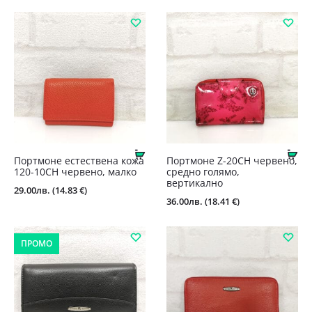
Купи
Ку
Портмоне естествена кожа
Портмоне Z-20СН червено,
120-10СН червено, малко
средно голямо,
вертикално
29.00
лв.
(14.83 €)
36.00
лв.
(18.41 €)
ПРОМО