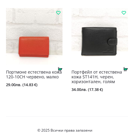
was:
цена
32.00лв.
е:
(16.36
29.00лв.
€).
(14.83
€).
Купи
Ку
Портмоне естествена кожа
Портфейл от естествена
120-10СН червено, малко
кожа ST141Н, черен,
хоризонтален, голям
29.00
лв.
(14.83 €)
34.00
лв.
(17.38 €)
© 2025 Всички права запазени