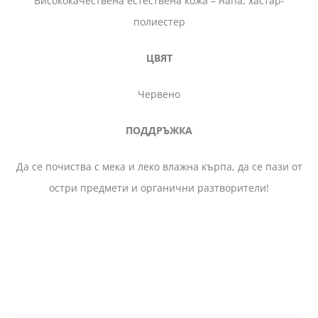
Висококачествена естествена кожа – напа, хастар-
полиестер
ЦВЯТ
Червено
ПОДДРЪЖКА
Да се почиства с мека и леко влажна кърпа, да се пази от
остри предмети и органични разтворители!