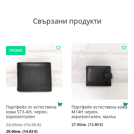
Свързани продукти
ПРОМО
Купи
Ку
Портфейл от естествена
Портфейл естествена кожа
кожа ST3-AН, черен,
М14Н черен,
хоризонтален
хоризонтален, малък
Original
27.00
лв.
(13.80 €)
32.00
лв.
(16.36 €)
price
Текущата
29.00
лв.
(14.83 €)