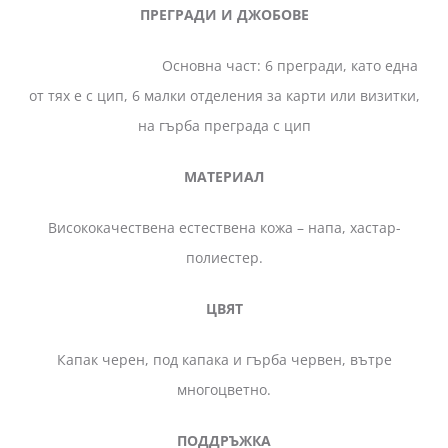
ПРЕГРАДИ И ДЖОБОВЕ
Основна част: 6 прегради, като една
от тях е с цип, 6 малки отделения за карти или визитки,
на гърба преграда с цип
МАТЕРИАЛ
Висококачествена естествена кожа – напа, хастар-
полиестер.
ЦВЯТ
Капак черен, под капака и гърба червен, вътре
многоцветно.
ПОДДРЪЖКА