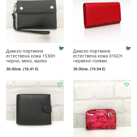
Купи
Ку
Дамско портмоне
Дамско портмоне
естествена кожа 1530Н
естествена кожа 016CH
черно, меко, малко
червено голямо
36.00
лв.
(18.41 €)
39.00
лв.
(19.94 €)