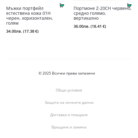
Купи
Ку
Мъжки портфейл
Портмоне Z-20СН червено,
естествена кожа 01Н
средно голямо,
черен, хоризонтален,
вертикално
голям
36.00
лв.
(18.41 €)
34.00
лв.
(17.38 €)
© 2025 Всички права запазени
Общи условия
Защита на личните данни
Доставка и плащане
Връщане и замяна