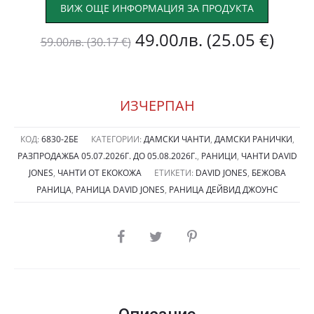
ВИЖ ОЩЕ ИНФОРМАЦИЯ ЗА ПРОДУКТА
Original
Теку
49.00
лв.
(25.05 €)
59.00
лв.
(30.17 €)
price
цена
was:
е:
ИЗЧЕРПАН
59.00лв.
49.0
КОД:
6830-2БЕ
КАТЕГОРИИ:
ДАМСКИ ЧАНТИ
,
ДАМСКИ РАНИЧКИ
,
РАЗПРОДАЖБА 05.07.2026Г. ДО 05.08.2026Г.
,
РАНИЦИ
,
ЧАНТИ DAVID
(30.17
(25.0
JONES
,
ЧАНТИ ОТ ЕКОКОЖА
ЕТИКЕТИ:
DAVID JONES
,
БЕЖОВА
РАНИЦА
,
РАНИЦА DAVID JONES
,
РАНИЦА ДЕЙВИД ДЖОУНС
€).
€).
SHARE