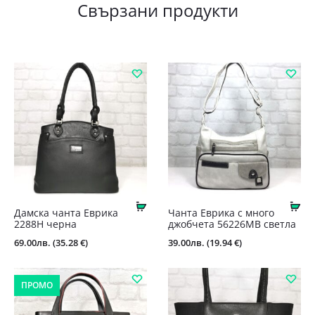
Свързани продукти
Купи
Ку
Дамска чанта Еврика
Чанта Еврика с много
2288Н черна
джобчета 56226MB светла
69.00
лв.
(35.28 €)
39.00
лв.
(19.94 €)
ПРОМО