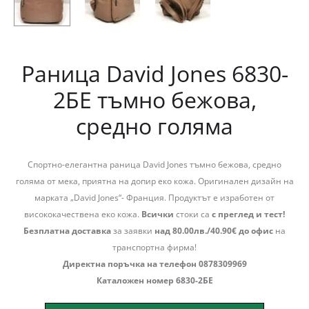
Раница David Jones 6830-
2БЕ тъмно бежова,
средно голяма
Спортно-елегантна раница David Jones тъмно бежова, средно
голяма от мека, приятна на допир еко кожа. Оригинален дизайн на
марката „David Jones“- Франция. Продуктът е изработен от
висококачествена еко кожа.
Всички
стоки са
с преглед и тест!
Безплатна доставка
за заявки
над 80.00лв./40.90€ до офис
на
транспортна фирма!
Директна поръчка на телефон 0878309969
Каталожен номер 6830-2БЕ