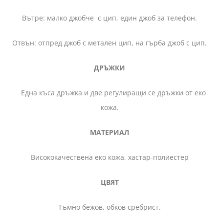
Вътре: малко джобче с цип, един джоб за телефон.
Отвън: отпред джоб с метален цип, на гърба джоб с цип.
ДРЪЖКИ
Една къса дръжка и две регулиращи се дръжки от еко
кожа.
МАТЕРИАЛ
Висококачествена еко кожа, хастар-полиестер
ЦВЯТ
Тъмно бежов, обков сребрист.