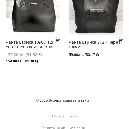
Купи
Ку
Чанта Еврика 10900-12Н
Чанта Еврика 812Н черна,
естествена кожа,черна
голяма
Original
59.00
лв.
(30.17 €)
179.00
лв.
(91.52 €)
price
Текущата
159.00
лв.
(81.30 €)
was:
цена
179.00лв.
е:
(91.52
159.00лв.
€).
(81.30
€).
© 2025 Всички права запазени
Общи условия
Защита на личните данни