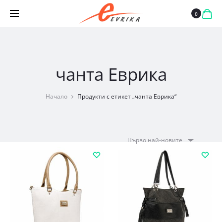
0
чанта Еврика
Начало
Продукти с етикет „чанта Еврика“
Първо най-новите