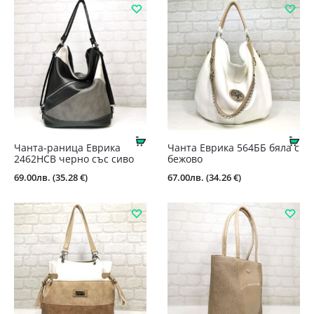
Купи
Ку
Чанта-раница Еврика
Чанта Еврика 564ББ бяла с
2462НСВ черно със сиво
бежово
69.00
лв.
(35.28 €)
67.00
лв.
(34.26 €)