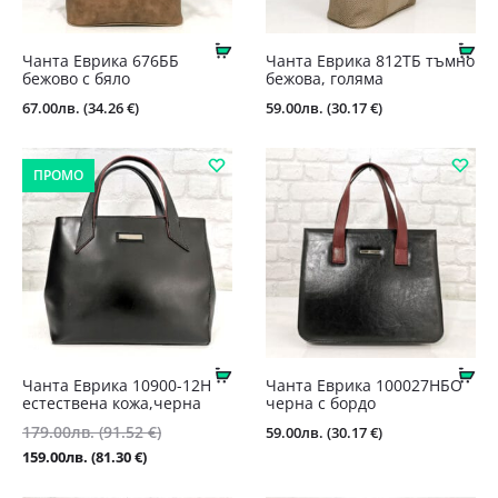
Купи
Ку
Чанта Еврика 676ББ
Чанта Еврика 812ТБ тъмно
бежово с бяло
бежова, голяма
67.00
лв.
(34.26 €)
59.00
лв.
(30.17 €)
ПРОМО
Купи
Ку
Чанта Еврика 10900-12Н
Чанта Еврика 100027НБО
естествена кожа,черна
черна с бордо
179.00
лв.
(91.52 €)
Original
59.00
лв.
(30.17 €)
Текущата
price
159.00
лв.
(81.30 €)
цена
was: