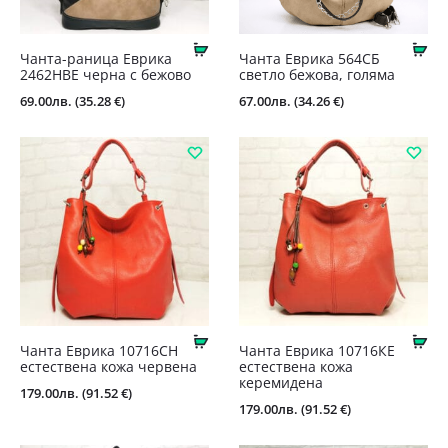
Купи
Ку
Чанта-раница Еврика
Чанта Еврика 564СБ
2462HBE черна с бежово
светло бежова, голяма
69.00
лв.
(35.28 €)
67.00
лв.
(34.26 €)
Купи
Ку
Чанта Еврика 10716СН
Чанта Еврика 10716КЕ
естествена кожа червена
естествена кожа
керемидена
179.00
лв.
(91.52 €)
179.00
лв.
(91.52 €)