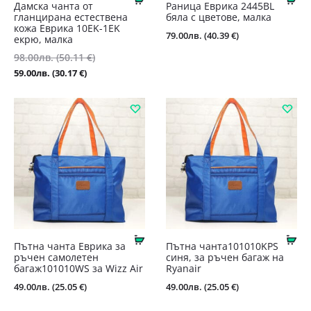
Дамска чанта от
Раница Еврика 2445BL
гланцирана естествена
бяла с цветове, малка
кожа Еврика 10EK-1EK
79.00
лв.
(40.39 €)
екрю, малка
98.00
лв.
(50.11 €)
Original
Текущата
price
59.00
лв.
(30.17 €)
цена
was:
е:
98.00лв.
59.00лв.
(50.11
(30.17
€).
€).
Купи
Ку
Пътна чанта Еврика за
Пътна чанта101010KPS
ръчен самолетен
синя, за ръчен багаж на
багаж101010WS за Wizz Air
Ryanair
49.00
лв.
(25.05 €)
49.00
лв.
(25.05 €)