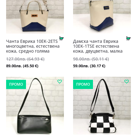
Купи
Ку
Чанта Еврика 10EK-2ETS
Дамска чанта Еврика
многоцветна, естествена
10EK-1TSE естествена
кожа, средно голяма
кожа, двуцветна, малка
127.00
лв.
(64.93 €)
Original
98.00
лв.
(50.11 €)
Original
Текущата
price
Текущата
price
89.00
лв.
(45.50 €)
59.00
лв.
(30.17 €)
цена
was:
цена
was:
е:
127.00лв.
е:
98.00лв.
ПРОМО
ПРОМО
89.00лв.
(64.93
59.00лв.
(50.11
(45.50
€).
(30.17
€).
€).
€).