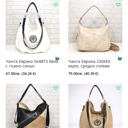
Купи
Ку
Чанта Еврика 564BTS бяла
Чанта Еврика 2306EK
с тъмно синьо
екрю, средно голяма
67.00
лв.
(34.26 €)
79.00
лв.
(40.39 €)