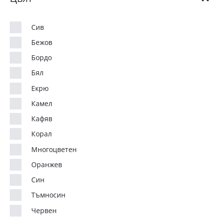
Сив
Бежов
Бордо
Бял
Екрю
Камел
Кафяв
Корал
Многоцветен
Оранжев
Син
Тъмносин
Червен