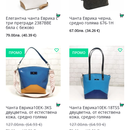
Купи
Ку
Елегантна чанта Еврика с
Чанта Еврика черна,
три прегради 2387BBE
средно голяма 676-1Н
бяла с бежово
67.00
лв.
(34.26 €)
79.00
лв.
(40.39 €)
ПРОМО
ПРОМО
Купи
Ку
Чанта Еврика10EK-3KS
Чанта Еврика10EK-18TSS
двуцветна, от естествена
двуцветна, от естествена
кожа, средно голяма
кожа, средно голяма
127.00
лв.
(64.93 €)
Original
127.00
лв.
(64.93 €)
Original