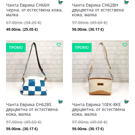
Купи
Ку
Чанта Еврика CH66H
Чанта Еврика CH62BH
черна, от естествена кожа,
двуцветна от естествена
малка
кожа, малка
67.00
лв.
(34.26 €)
Original
97.00
лв.
(49.60 €)
Original
Текущата
price
Текущата
price
49.00
лв.
(25.05 €)
59.00
лв.
(30.17 €)
цена
was:
цена
was:
е:
67.00лв.
е:
97.00лв.
ПРОМО
ПРОМО
49.00лв.
(34.26
59.00лв.
(49.60
(25.05
€).
(30.17
€).
€).
€).
Купи
Ку
Чанта Еврика CH62BS
Чанта Еврика 10EK-8KE
двуцветна от естествена
двуцветна, от естествена
кожа, малка
кожа, малка
97.00
лв.
(49.60 €)
Original
97.00
лв.
(49.60 €)
Original
Текущата
price
Текущата
price
59.00
лв.
(30.17 €)
59.00
лв.
(30.17 €)