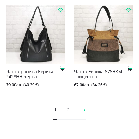
Купи
Ку
Чанта-раница Еврика
Чанта Еврика 676НКМ
2428НН черна
трицветна
79.00
лв.
(40.39 €)
67.00
лв.
(34.26 €)
1
2