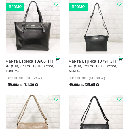
е:
179.00лв.
ПРОМО
ПРОМО
159.00лв.
(91.52
(81.30
€).
€).
Купи
Ку
Чанта Еврика 10900-11Н
Чанта Еврика 10791-31Н
черна, естествена кожа,
черна, естествена кожа,
голяма
малка
189.00
лв.
(96.63 €)
Original
119.00
лв.
(60.84 €)
Original
Текущата
price
Текущата
price
159.00
лв.
(81.30 €)
49.00
лв.
(25.05 €)
цена
was:
цена
was:
е:
189.00лв.
е:
119.00лв.
159.00лв.
(96.63
49.00лв.
(60.84
(81.30
€).
(25.05
€).
€).
€).