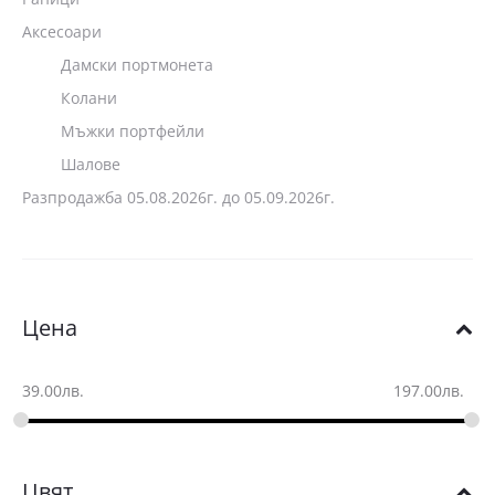
Аксесоари
Дамски портмонета
Колани
Мъжки портфейли
Шалове
Разпродажба 05.08.2026г. до 05.09.2026г.
Цена
39.00
лв.
197.00
лв.
Цвят