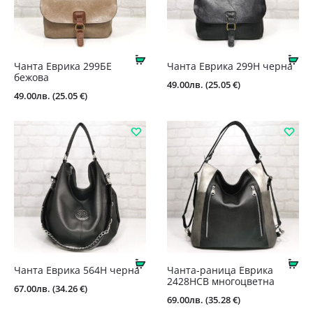
Купи
Ку
Чанта Еврика 299БЕ
Чанта Еврика 299Н черна
бежова
49.00
лв.
(25.05 €)
49.00
лв.
(25.05 €)
Купи
Ку
Чанта Еврика 564Н черна
Чанта-раница Еврика
2428НСВ многоцветна
67.00
лв.
(34.26 €)
69.00
лв.
(35.28 €)