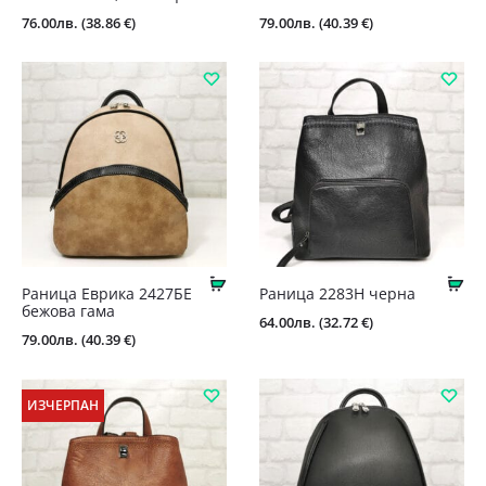
76.00
лв.
(38.86 €)
79.00
лв.
(40.39 €)
Купи
Ку
Раница Еврика 2427БЕ
Раница 2283Н черна
бежова гама
64.00
лв.
(32.72 €)
79.00
лв.
(40.39 €)
ИЗЧЕРПАН