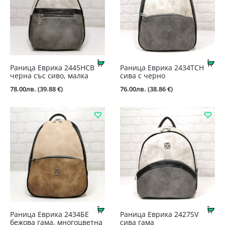
Купи
Ку
Раница Еврика 2445НСВ
Раница Еврика 2434ТСН
черна със сиво, малка
сива с черно
78.00
лв.
(39.88 €)
76.00
лв.
(38.86 €)
Купи
Ку
Раница Еврика 2434БЕ
Раница Еврика 2427SV
бежова гама, многоцветна
сива гама