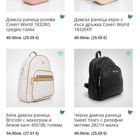
Купи
Ку
Дамска раница розова
Дамска раница екрю с
Coveri World 1832RO
къса дръжка Coveri World
средно голяа
1832ЕКР
49.00
лв.
(25.05 €)
49.00
лв.
(25.05 €)
Купи
Ку
Бяла дамска раница
Черна дамска раница
Briciole с монограм и
Sweet Years с релефни
бежов кант 4051BL голяма
мотиви 2821H малка
54.00
лв.
(27.61 €)
49.00
лв.
(25.05 €)