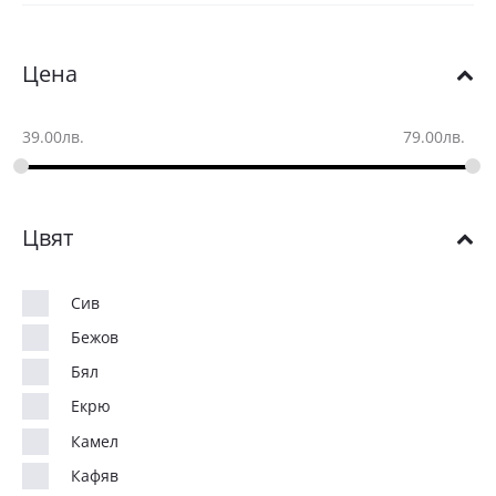
Цена
39.00
лв.
79.00
лв.
Цвят
Сив
Бежов
Бял
Екрю
Камел
Кафяв