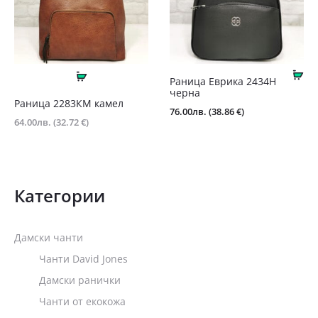
Ку
Още
Раница Еврика 2434Н
черна
Раница 2283КМ камел
76.00
лв.
(38.86 €)
64.00
лв.
(32.72 €)
Категории
Дамски чанти
Чанти David Jones
Дамски ранички
Чанти от екокожа