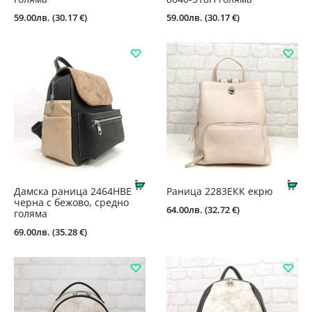
59.00
лв.
(30.17 €)
59.00
лв.
(30.17 €)
Купи
Ку
Дамска раница 2464HBE
Раница 2283ЕКК екрю
черна с бежово, средно
64.00
лв.
(32.72 €)
голяма
69.00
лв.
(35.28 €)