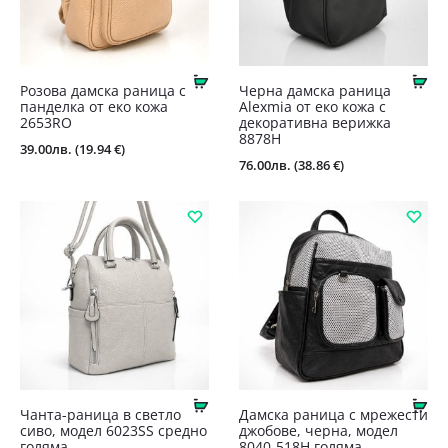
Купи
Ку
Розова дамска раница с
Черна дамска раница
панделка от еко кожа
Alexmia от еко кожа с
2653RO
декоративна верижка
8878H
39.00
лв.
(19.94 €)
76.00
лв.
(38.86 €)
Купи
Ку
Чанта-раница в светло
Дамска раница с мрежести
сиво, модел 6023SS средно
джобове, черна, модел
голяма
8040-518H голяма