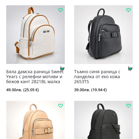
Купи
Ку
Бяла дамска раница Sweet
Тъмно синя раница с
Years с релефни мотиви и
панделка от еко кожа
бежов кант 2821BL малка
2653TS
49.00
лв.
(25.05 €)
39.00
лв.
(19.94 €)