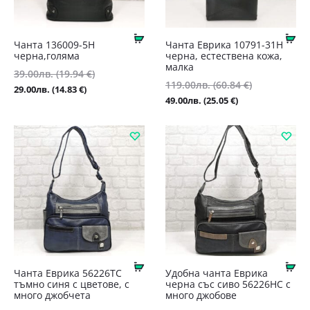
Купи
Ку
Чанта 136009-5Н
Чанта Еврика 10791-31Н
черна,голяма
черна, естествена кожа,
малка
39.00
лв.
(19.94 €)
Original
119.00
лв.
(60.84 €)
Original
Текущата
price
29.00
лв.
(14.83 €)
Текущата
price
49.00
лв.
(25.05 €)
цена
was:
цена
was:
е:
39.00лв.
е:
119.00лв.
29.00лв.
(19.94
49.00лв.
(60.84
(14.83
€).
(25.05
€).
€).
€).
Купи
Ку
Чанта Еврика 56226ТС
Удобна чанта Еврика
тъмно синя с цветове, с
черна със сиво 56226НС с
много джобчета
много джобове