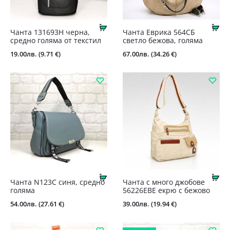
Купи
Ку
Чанта 131693H черна,
Чанта Еврика 564СБ
средно голяма от текстил
светло бежова, голяма
19.00
лв.
(9.71 €)
67.00
лв.
(34.26 €)
Купи
Ку
Чанта N123С синя, средно
Чанта с много джобове
голяма
56226EBE екрю с бежово
54.00
лв.
(27.61 €)
39.00
лв.
(19.94 €)