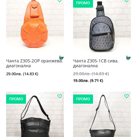
ПРОМО
Купи
Ку
Чанта Z305-2ОР оранжева,
Чанта Z305-1СВ сива,
диагонална
диагонална
29.00
лв.
(14.83 €)
Original
29.00
лв.
(14.83 €)
Текущата
price
19.00
лв.
(9.71 €)
цена
was:
е:
29.00лв.
ПРОМО
ПРОМО
19.00лв.
(14.83
(9.71
€).
€).