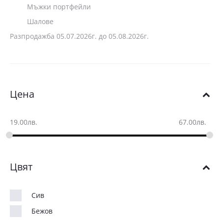
Мъжки портфейли
Шалове
Разпродажба 05.07.2026г. до 05.08.2026г.
Цена
19.00
лв.
67.00
лв.
Цвят
Сив
Бежов