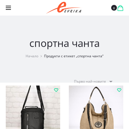
0
спортна чанта
Начало
Продукти с етикет „спортна чанта“
Първо най-новите