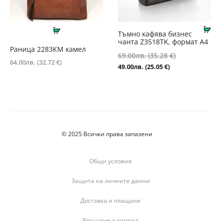
Ку
Още
Тъмно кафява бизнес
чанта Z3518TK, формат А4
Раница 2283КМ камел
Original
69.00
лв.
(35.28 €)
64.00
лв.
(32.72 €)
price
Текущата
49.00
лв.
(25.05 €)
was:
цена
69.00лв.
е:
(35.28
49.00лв.
€).
(25.05
€).
© 2025 Всички права запазени
Общи условия
Защита на личните данни
Доставка и плащане
Връщане и замяна