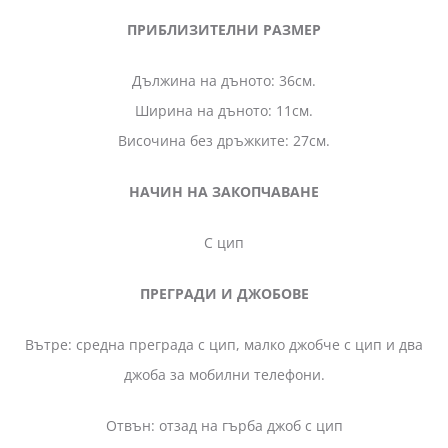
ПРИБЛИЗИТЕЛНИ РАЗМЕР
Дължина на дъното: 36см.
Ширина на дъното: 11см.
Височина без дръжките: 27см.
НАЧИН НА ЗАКОПЧАВАНЕ
С цип
ПРЕГРАДИ И ДЖОБОВЕ
Вътре: средна преграда с цип, малко джобче с цип и два
джоба за мобилни телефони.
Отвън: отзад на гърба джоб с цип