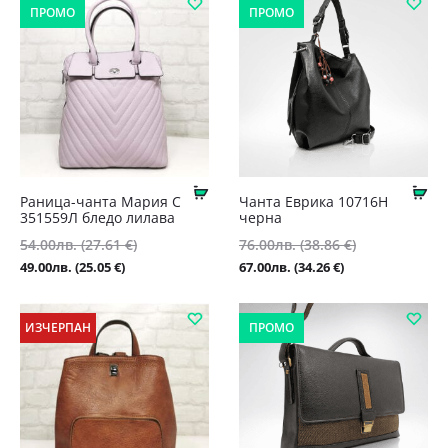
ПРОМО
ПРОМО
Купи
Ку
Раница-чанта Мария С
Чанта Еврика 10716Н
351559Л бледо лилава
черна
Original
Original
54.00
лв.
(27.61 €)
76.00
лв.
(38.86 €)
price
price
Текущата
Текущата
49.00
лв.
(25.05 €)
67.00
лв.
(34.26 €)
was:
was:
цена
цена
54.00лв.
76.00лв.
е:
е:
ИЗЧЕРПАН
ПРОМО
(27.61
(38.86
49.00лв.
67.00лв.
€).
€).
(25.05
(34.26
€).
€).