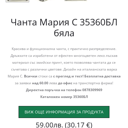
Чанта Мария С 35360БЛ
бяла
Красива и функционална чанта, с практично разпределение.
Дръжките са изработени от ефектен многоцветен леко лъскав
материал със змийски принт, което позволява чантата да се
съчетава с различни цветове. Дизайн на италианската марка
Мария С.
Всички
стоки са
с преглед и тест!
Безплатна доставка
за заявки
над 60.00
лева
до офис
на транспортна фирма!
Директна поръчка на телефон 0878309969
Каталожен номер 35360БЛ
ВИЖ ОЩЕ ИНФОРМАЦИЯ ЗА ПРОДУКТА
59.00
лв.
(30.17 €)