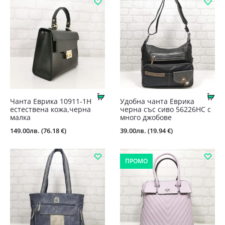
Купи
Ку
Чанта Еврика 10911-1Н
Удобна чанта Еврика
естествена кожа,черна
черна със сиво 56226НС с
малка
много джобове
149.00
лв.
(76.18 €)
39.00
лв.
(19.94 €)
ПРОМО