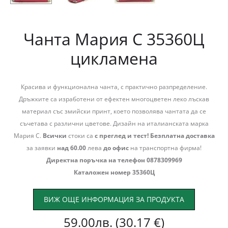
Чанта Мария С 35360Ц
цикламена
Красива и функционална чанта, с практично разпределение.
Дръжките са изработени от ефектен многоцветен леко лъскав
материал със змийски принт, което позволява чантата да се
съчетава с различни цветове. Дизайн на италианската марка
Мария С.
Всички
стоки са
с преглед и тест!
Безплатна доставка
за заявки
над 60.00
лева
до офис
на транспортна фирма!
Директна поръчка на телефон 0878309969
Каталожен номер 35360Ц
ВИЖ ОЩЕ ИНФОРМАЦИЯ ЗА ПРОДУКТА
59.00
лв.
(30.17 €)