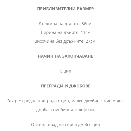
ПРИБЛИЗИТЕЛНИ РАЗМЕР
Дължина на дъното: 36см.
Ширина на дъното: 11см.
Височина без дръжките: 27см.
НАЧИН НА ЗАКОПЧАВАНЕ
С цип
ПРЕГРАДИ И ДЖОБОВЕ
Вътре: средна преграда с цип, малко джобче с цип и два
джоба за мобилни телефони.
Отвън: отзад на гърба джоб с цип