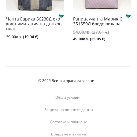
Купи
Ку
Чанта Еврика 56230Д еко
Раница-чанта Мария С
кожа имитация на дънков
351559Л бледо лилава
плат
Original
54.00
лв.
(27.61 €)
39.00
лв.
(19.94 €)
price
Текущата
49.00
лв.
(25.05 €)
was:
цена
54.00лв.
е:
(27.61
49.00лв.
€).
(25.05
€).
© 2025 Всички права запазени
Общи условия
Защита на личните данни
Доставка и плащане
Връщане и замяна