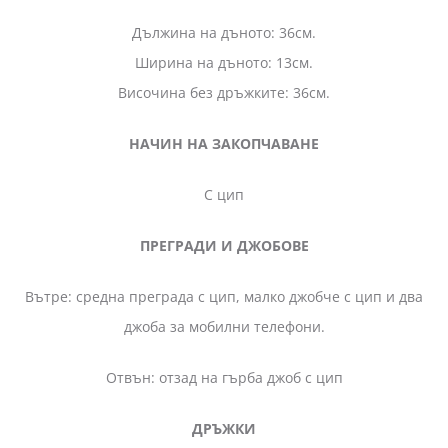
Дължина на дъното: 36см.
Ширина на дъното: 13см.
Височина без дръжките: 36см.
НАЧИН НА ЗАКОПЧАВАНЕ
С цип
ПРЕГРАДИ И ДЖОБОВЕ
Вътре: средна преграда с цип, малко джобче с цип и два
джоба за мобилни телефони.
Отвън: отзад на гърба джоб с цип
ДРЪЖКИ