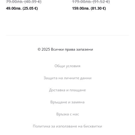
Original
Original
79.00
лв.
(40.39 €)
179.00
лв.
(91.52 €)
price
price
Текущата
Текущата
49.00
лв.
(25.05 €)
159.00
лв.
(81.30 €)
was:
was:
цена
цена
79.00лв.
179.00лв.
е:
е:
(40.39
(91.52
49.00лв.
159.00лв.
€).
€).
(25.05
(81.30
€).
€).
© 2025 Всички права запазени
Общи условия
Защита на личните данни
Доставка и плащане
Връщане и замяна
Връзка с нас
Политика за използване на бисквитки