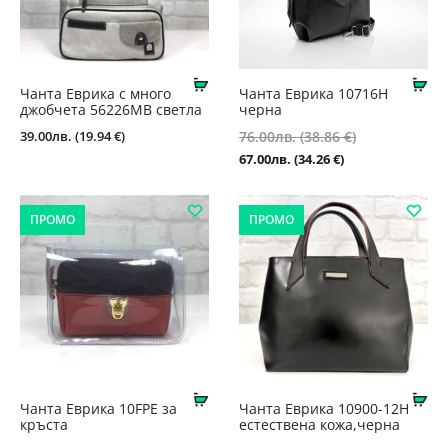
Купи
Ку
Чанта Еврика с много
Чанта Еврика 10716Н
джобчета 56226MB светла
черна
Original
39.00
лв.
(19.94 €)
76.00
лв.
(38.86 €)
price
Текущата
67.00
лв.
(34.26 €)
was:
цена
76.00лв.
е:
ПРОМО
ПРОМО
(38.86
67.00лв.
€).
(34.26
€).
Купи
Ку
Чанта Еврика 10FPE за
Чанта Еврика 10900-12Н
кръста
естествена кожа,черна