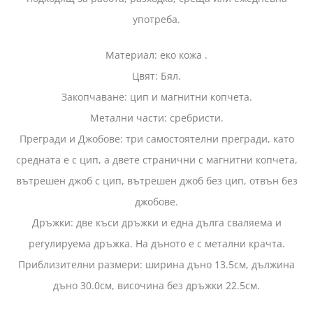
употреба.
Материал: еко кожа .
Цвят: Бял.
Закопчаване: цип и магнитни копчета.
Метални части: сребристи.
Прегради и Джобове: три самостоятелни прегради, като
средната е с цип, а двете странични с магнитни копчета,
вътрешен джоб с цип, вътрешен джоб без цип, отвън без
джобове.
Дръжки: две къси дръжки и една дълга сваляема и
регулируема дръжка. На дъното е с метални крачта.
Приблизителни размери: ширина дъно 13.5см, дължина
дъно 30.0см, височина без дръжки 22.5см.