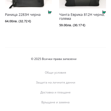
Купи
Ку
Раница 2283Н черна
Чанта Еврика 812Н черна,
голяма
64.00
лв.
(32.72 €)
59.00
лв.
(30.17 €)
© 2025 Всички права запазени
Общи условия
Защита на личните данни
Доставка и плащане
Връщане и замяна