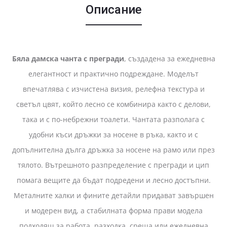
Описание
Бяла дамска чанта с прегради
, създадена за ежедневна
елегантност и практично подреждане. Моделът
впечатлява с изчистена визия, релефна текстура и
светъл цвят, който лесно се комбинира както с делови,
така и с по-небрежни тоалети. Чантата разполага с
удобни къси дръжки за носене в ръка, както и с
допълнителна дълга дръжка за носене на рамо или през
тялото. Вътрешното разпределение с прегради и цип
помага вещите да бъдат подредени и лесно достъпни.
Металните халки и фините детайли придават завършен
и модерен вид, а стабилната форма прави модела
подходящ за работа, разходка, среща или ежедневна