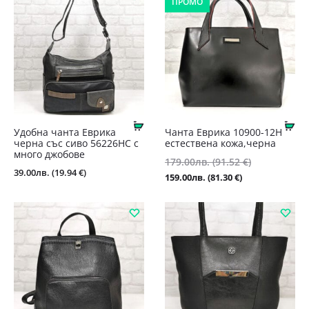
ПРОМО
Купи
Ку
Удобна чанта Еврика
Чанта Еврика 10900-12Н
черна със сиво 56226НС с
естествена кожа,черна
много джобове
Original
179.00
лв.
(91.52 €)
39.00
лв.
(19.94 €)
price
Текущата
159.00
лв.
(81.30 €)
was:
цена
179.00лв.
е:
(91.52
159.00лв.
€).
(81.30
€).