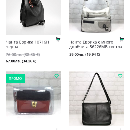
Купи
Ку
Чанта Еврика 10716Н
Чанта Еврика с много
черна
джобчета 56226MB светла
Original
39.00
лв.
(19.94 €)
76.00
лв.
(38.86 €)
price
Текущата
67.00
лв.
(34.26 €)
was:
цена
76.00лв.
е:
ПРОМО
(38.86
67.00лв.
€).
(34.26
€).