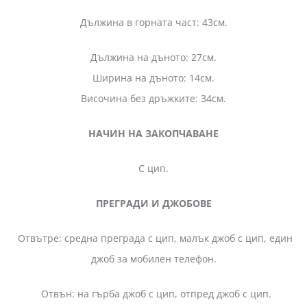
Дължина в горната част: 43см.
Дължина на дъното: 27см.
Ширина на дъното: 14см.
Височина без дръжките: 34см.
НАЧИН НА ЗАКОПЧАВАНЕ
С цип.
ПРЕГРАДИ И ДЖОБОВЕ
Отвътре: средна преграда с цип, малък джоб с цип, един
джоб за мобилен телефон.
Отвън: на гърба джоб с цип, отпред джоб с цип.