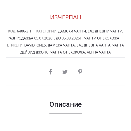
price
цена
was:
е:
ИЗЧЕРПАН
59.00лв.
54.0
КОД:
6406-3Н
КАТЕГОРИИ:
ДАМСКИ ЧАНТИ
,
ЕЖЕДНЕВНИ ЧАНТИ
,
РАЗПРОДАЖБА 05.07.2026Г. ДО 05.08.2026Г.
,
ЧАНТИ ОТ ЕКОКОЖА
(30.17
(27.6
ЕТИКЕТИ:
DAVID JONES
,
ДАМСКА ЧАНТА
,
ЕЖЕДНЕВНА ЧАНТА
,
ЧАНТА
ДЕЙВИД ДЖОНС
,
ЧАНТА ОТ ЕКОКОЖА
,
ЧЕРНА ЧАНТА
€).
€).
SHARE
Описание