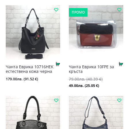
ПРОМО
Купи
Ку
Чанта Еврика 10716НЕК
Чанта Еврика 10FPE за
естествена кожа черна
кръста
Original
179.00
лв.
(91.52 €)
79.00
лв.
(40.39 €)
price
Текущата
49.00
лв.
(25.05 €)
was:
цена
79.00лв.
е:
(40.39
49.00лв.
€).
(25.05
€).