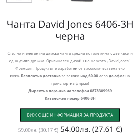
Чанта David Jones 6406-3Н
черна
Стилна и елегантна дамска чанта средна по големина с две къси и
една дълга дръжка. Оригинален дизайн на марката „David Jones“-
Франция. Продуктът е изработен от висококачествена еко
кожа.
Безплатна доставка
за заявки
над 60.00
лева
до офис
на
транспортна фирма!
Директна поръчка на телефон 0878309969
Каталожен номер 6406-3Н
ВИЖ ОЩЕ ИНФОРМАЦИЯ ЗА ПРОДУКТА
Original
Теку
54.00
лв.
(27.61 €)
59.00
лв.
(30.17 €)