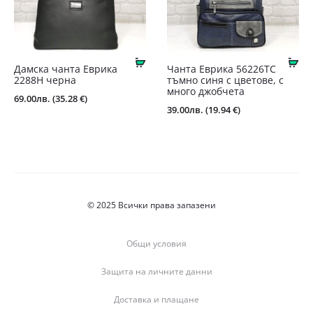
Купи
Ку
Дамска чанта Еврика
Чанта Еврика 56226ТС
2288Н черна
тъмно синя с цветове, с
много джобчета
69.00
лв.
(35.28 €)
39.00
лв.
(19.94 €)
© 2025 Всички права запазени
Общи условия
Защита на личните данни
Доставка и плащане