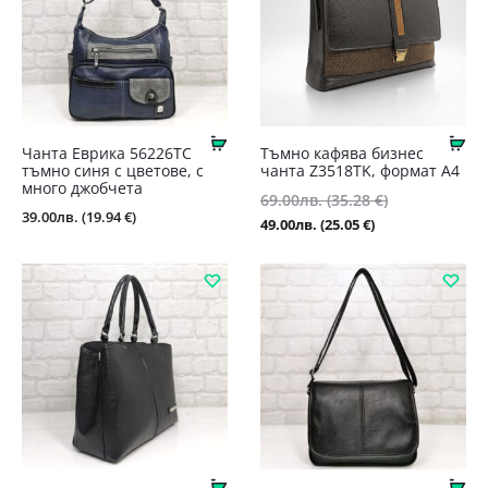
Купи
Ку
Чанта Еврика 56226ТС
Тъмно кафява бизнес
тъмно синя с цветове, с
чанта Z3518TK, формат А4
много джобчета
Original
69.00
лв.
(35.28 €)
39.00
лв.
(19.94 €)
price
Текущата
49.00
лв.
(25.05 €)
was:
цена
69.00лв.
е:
(35.28
49.00лв.
€).
(25.05
€).
Купи
Ку