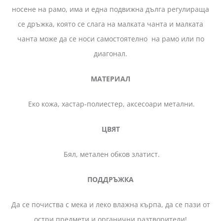
носене на рамо, има и една подвижна дълга регулираща
се дръжка, която се слага на малката чанта и малката
чанта може да се носи самостоятелно на рамо или по
диагонал.
МАТЕРИАЛ
Еко кожа, хастар-полиестер, аксесоари метални.
ЦВЯТ
Бял, метален обков златист.
ПОДДРЪЖКА
Да се почиства с мека и леко влажна кърпа, да се пази от
остри предмети и органични разтворители!