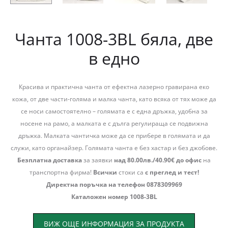
Чанта 1008-3BL бяла, две
в едно
Красива и практична чанта от ефектна лазерно гравирана еко
кожа, от две части-голяма и малка чанта, като всяка от тях може да
се носи самостоятелно – голямата е с една дръжка, удобна за
носене на рамо, а малката е с дълга регулираща се подвижна
дръжка. Малката чантичка може да се прибере в голямата и да
служи, като органайзер. Голямата чанта е без хастар и без джобове.
Безплатна доставка
за заявки
над 80.00лв./40.90€ до офис
на
транспортна фирма!
Всички
стоки са
с преглед и тест!
Директна поръчка на телефон 0878309969
Каталожен номер 1008-3BL
ВИЖ ОЩЕ ИНФОРМАЦИЯ ЗА ПРОДУКТА