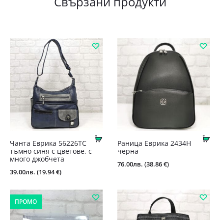
Свързани продукти
Купи
Ку
Чанта Еврика 56226ТС
Раница Еврика 2434Н
тъмно синя с цветове, с
черна
много джобчета
76.00
лв.
(38.86 €)
39.00
лв.
(19.94 €)
ПРОМО