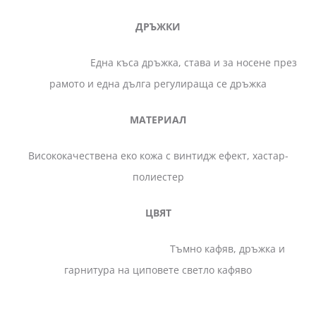
ДРЪЖКИ
Една къса дръжка, става и за носене през
рамото и една дълга регулираща се дръжка
МАТЕРИАЛ
Висококачествена еко кожа с винтидж ефект, хастар-
полиестер
ЦВЯТ
Тъмно кафяв, дръжка и
гарнитура на циповете светло кафяво