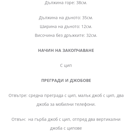
Дължина горе: 38см.
Дължина на дъното: 35см.
Ширина на дъното: 12см.
Височина без дръжките: 32см.
НАЧИН НА ЗАКОПЧАВАНЕ
С цип
ПРЕГРАДИ И ДЖОБОВЕ
Отвътре: средна преграда с цип, малък джоб с цип, два
джоба за мобилни телефони.
Отвън: на гърба джоб с цип, отпред два вертикални
джоба с ципове