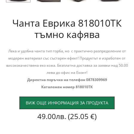
Чанта Еврика 818010ТК
тъмно кафява
Лека и удобна чанта тип торба, но с практично разпределение от
модерен материал със състарен ефект! Продуктът е изработен от
висококачествена еко кожа. Безплатна доставка за заявки над 50.00
лева до офис на Еконт!
Директна поръчка на телефон 0878309969
Каталожен номер 818010ТК
ВИЖ ОЩЕ ИНФОРМАЦИЯ ЗА ПРОДУКТА
49.00
лв.
(25.05 €)