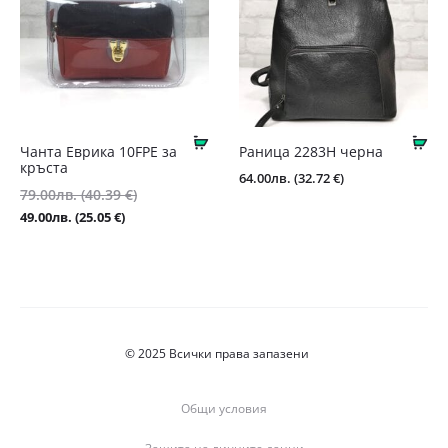
Купи
Ку
Чанта Еврика 10FPE за
Раница 2283Н черна
кръста
64.00
лв.
(32.72 €)
Original
79.00
лв.
(40.39 €)
price
Текущата
49.00
лв.
(25.05 €)
was:
цена
79.00лв.
е:
(40.39
49.00лв.
€).
(25.05
€).
© 2025 Всички права запазени
Общи условия