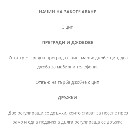
НАЧИН НА ЗАКОПЧАВАНЕ
С цип
ПРЕГРАДИ И ДЖОБОВЕ
Отвътре: средна преграда с цип, малък джоб с цип, два
джоба за мобилни телефони.
Отвън: на гърба джобче с цип
ДРЪЖКИ
Две регулиращи се дръжки, които стават за носене през
рамо и една подвижна дълга регулираща се дръжка