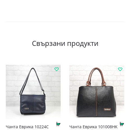
Свързани продукти
Купи
Ку
Чанта Еврика 10224С
Чантa Еврика 101008HK