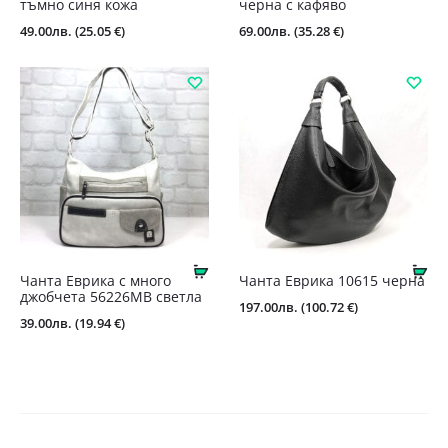
тъмно синя кожа
черна с кафяво
49.00
лв.
(25.05 €)
69.00
лв.
(35.28 €)
Купи
Ку
Чанта Еврика с много
Чанта Еврика 10615 черна
джобчета 56226MB светла
197.00
лв.
(100.72 €)
39.00
лв.
(19.94 €)