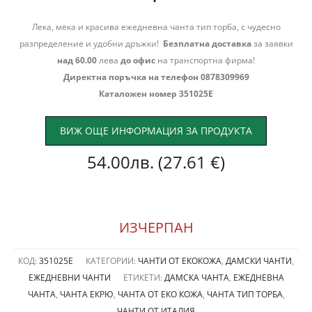
Лека, мека и красива ежедневна чанта тип торба, с чудесно
разпределение и удобни дръжки!
Безплатна доставка
за заявки
над 60.00
лева
до офис
на транспортна фирма!
Директна поръчка на телефон 0878309969
Каталожен номер 351025Е
ВИЖ ОЩЕ ИНФОРМАЦИЯ ЗА ПРОДУКТА
54.00
лв.
(27.61 €)
ИЗЧЕРПАН
КОД:
351025Е
КАТЕГОРИИ:
ЧАНТИ ОТ ЕКОКОЖА
,
ДАМСКИ ЧАНТИ
,
ЕЖЕДНЕВНИ ЧАНТИ
ЕТИКЕТИ:
ДАМСКА ЧАНТА
,
ЕЖЕДНЕВНА
ЧАНТА
,
ЧАНТА ЕКРЮ
,
ЧАНТА ОТ ЕКО КОЖА
,
ЧАНТА ТИП ТОРБА
,
ЧАНТИ ОТ ИТАЛИЯ