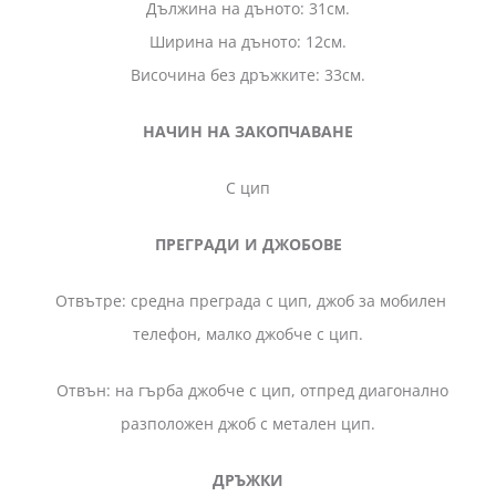
Дължина на дъното: 31см.
Ширина на дъното: 12см.
Височина без дръжките: 33см.
НАЧИН НА ЗАКОПЧАВАНЕ
С цип
ПРЕГРАДИ И ДЖОБОВЕ
Отвътре: средна преграда с цип, джоб за мобилен
телефон, малко джобче с цип.
Отвън: на гърба джобче с цип, отпред диагонално
разположен джоб с метален цип.
ДРЪЖКИ