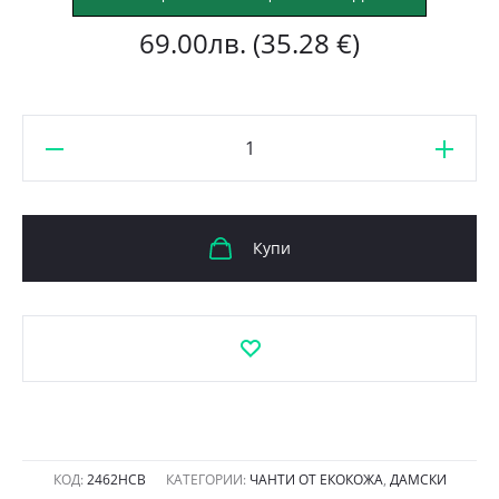
69.00
лв.
(35.28 €)
количество
за
Чанта-
раница
Купи
Еврика
2462НСВ
черно
със
сиво
КОД:
2462НСВ
КАТЕГОРИИ:
ЧАНТИ ОТ ЕКОКОЖА
,
ДАМСКИ