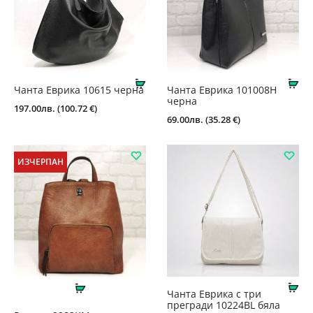
Купи
Ку
Чанта Еврика 10615 черна
Чантa Еврика 101008Н
черна
197.00
лв.
(100.72 €)
69.00
лв.
(35.28 €)
ИЗЧЕРПАН
Ку
Още
Чанта Еврика с три
прегради 10224BL бяла