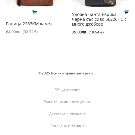
Ку
Още
Удобна чанта Еврика
черна със сиво 56226НС с
Раница 2283КМ камел
много джобове
64.00
лв.
(32.72 €)
39.00
лв.
(19.94 €)
© 2025 Всички права запазени
Общи условия
Защита на личните данни
Доставка и плащане
Връщане и замяна