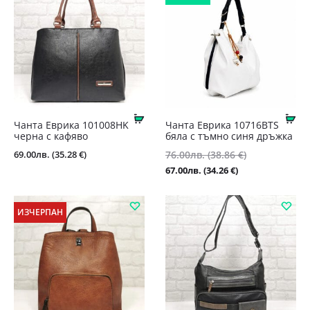
Купи
Ку
Чантa Еврика 101008HK
Чанта Еврика 10716BTS
черна с кафяво
бяла с тъмно синя дръжка
Original
69.00
лв.
(35.28 €)
76.00
лв.
(38.86 €)
price
Текущата
67.00
лв.
(34.26 €)
was:
цена
76.00лв.
е:
ИЗЧЕРПАН
(38.86
67.00лв.
€).
(34.26
€).