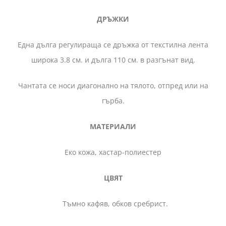
ДРЪЖКИ
Една дълга регулираща се дръжка от текстилна лента
широка 3.8 см. и дълга 110 см. в разгънат вид.
Чантата се носи диагонално на тялото, отпред или на
гърба.
МАТЕРИАЛИ
Еко кожа, хастар-полиестер
ЦВЯТ
Тъмно кафяв, обков сребрист.