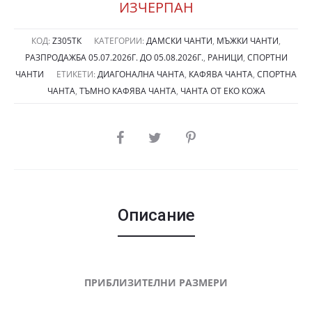
was:
е:
ИЗЧЕРПАН
39.00лв.
29.0
КОД:
Z305ТК
КАТЕГОРИИ:
ДАМСКИ ЧАНТИ
,
МЪЖКИ ЧАНТИ
,
РАЗПРОДАЖБА 05.07.2026Г. ДО 05.08.2026Г.
,
РАНИЦИ
,
СПОРТНИ
(19.94
(14.8
ЧАНТИ
ЕТИКЕТИ:
ДИАГОНАЛНА ЧАНТА
,
КАФЯВА ЧАНТА
,
СПОРТНА
ЧАНТА
,
ТЪМНО КАФЯВА ЧАНТА
,
ЧАНТА ОТ ЕКО КОЖА
€).
€).
SHARE
Описание
ПРИБЛИЗИТЕЛНИ РАЗМЕРИ