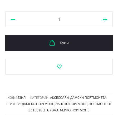
количество
за
Дамско
портмоне
Купи
естествен
лак
453НЛ
черно,
голямо
КОД:
453НЛ
КАТЕГОРИИ:
АКСЕСОАРИ
,
ДАМСКИ ПОРТМОНЕТА
ЕТИКЕТИ:
ДАМСКО ПОРТМОНЕ
,
ЛАЧЕНО ПОРТМОНЕ
,
ПОРТМОНЕ ОТ
ЕСТЕСТВЕНА КОЖА
,
ЧЕРНО ПОРТМОНЕ