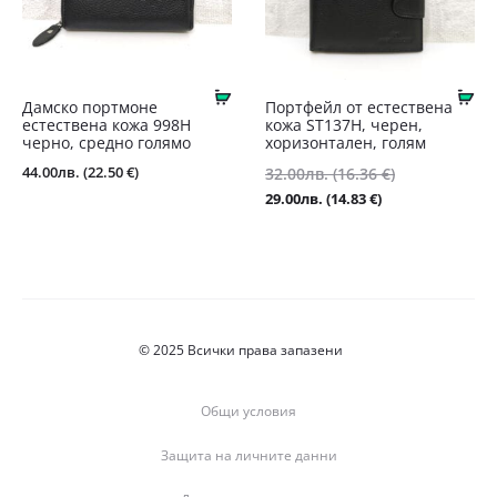
Купи
Ку
Дамско портмоне
Портфейл от естествена
естествена кожа 998Н
кожа ST137Н, черен,
черно, средно голямо
хоризонтален, голям
Original
44.00
лв.
(22.50 €)
32.00
лв.
(16.36 €)
price
Текущата
29.00
лв.
(14.83 €)
was:
цена
32.00лв.
е:
(16.36
29.00лв.
€).
(14.83
€).
© 2025 Всички права запазени
Общи условия
Защита на личните данни