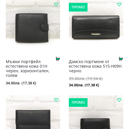
ПРОМО
Купи
Ку
Мъжки портфейл
Дамско портмоне от
естествена кожа 01Н
естествена кожа 515-H09Н
черен, хоризонтален,
черно
голям
Original
39.00
лв.
(19.94 €)
34.00
лв.
(17.38 €)
price
Текущата
34.00
лв.
(17.38 €)
was:
цена
39.00лв.
е:
ПРОМО
(19.94
34.00лв.
€).
(17.38
€).