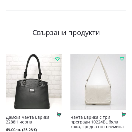
Свързани продукти
Купи
Ку
Дамска чанта Еврика
Чанта Еврика с три
2288Н черна
прегради 10224BL бяла
кожа, средна по големина
69.00
лв.
(35.28 €)