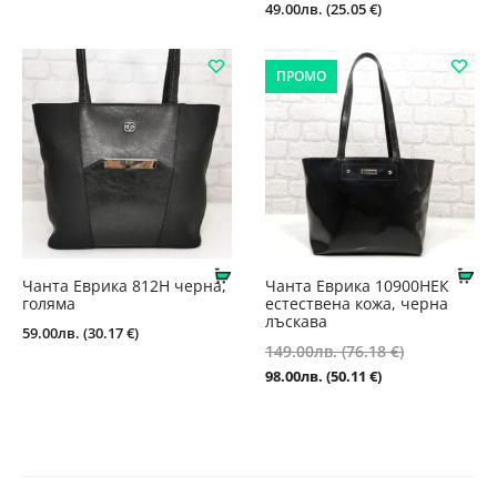
49.00
лв.
(25.05 €)
ПРОМО
Купи
Ку
Чанта Еврика 812Н черна,
Чанта Еврика 10900НЕК
голяма
естествена кожа, черна
лъскава
59.00
лв.
(30.17 €)
Original
149.00
лв.
(76.18 €)
price
Текущата
98.00
лв.
(50.11 €)
was:
цена
149.00лв.
е:
(76.18
98.00лв.
€).
(50.11