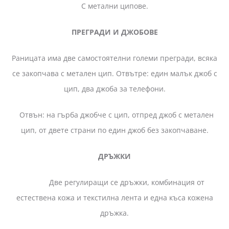
С метални ципове.
ПРЕГРАДИ И ДЖОБОВЕ
Раницата има две самостоятелни големи прегради, всяка
се закопчава с метален цип. Отвътре: един малък джоб с
цип, два джоба за телефони.
Отвън: на гърба джобче с цип, отпред джоб с метален
цип, от двете страни по един джоб без закопчаване.
ДРЪЖКИ
Две регулиращи се дръжки, комбинация от
естествена кожа и текстилна лента и една къса кожена
дръжка.