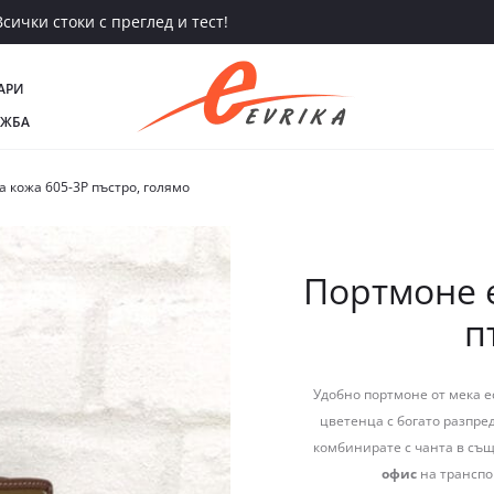
сички стоки с преглед и тест!
АРИ
АЖБА
 кожа 605-3P пъстро, голямо
Портмоне е
п
Удобно портмоне от мека 
цветенца с богато разпре
комбинирате с чанта в същ
офис
на транспо