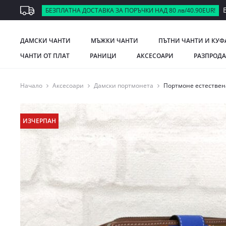
В
БЕЗПЛАТНА ДОСТАВКА ЗА ПОРЪЧКИ НАД 80 лв/40.90EUR!
ДАМСКИ ЧАНТИ
МЪЖКИ ЧАНТИ
ПЪТНИ ЧАНТИ И КУФ
ЧАНТИ ОТ ПЛАТ
РАНИЦИ
АКСЕСОАРИ
РАЗПРОД
Начало
Аксесоари
Дамски портмонета
Портмоне естествена
ИЗЧЕРПАН