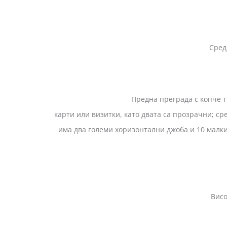
Сред
Предна преграда с копче тик-так, в коя
карти или визитки, като двата са прозрачни; сре
има два големи хоризон
Висо