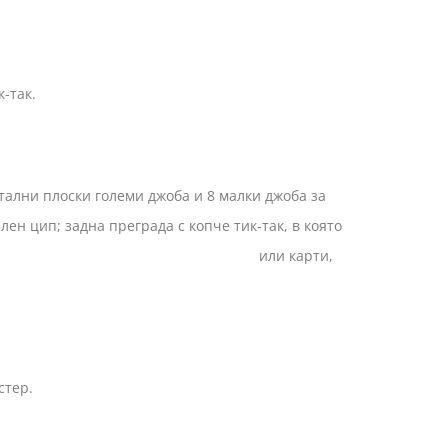
-так.
 плоски големи джоба и 8 малки джоба за
лен цип; задна преграда с копче тик-так, в която
а за визитки или карти,
стер.