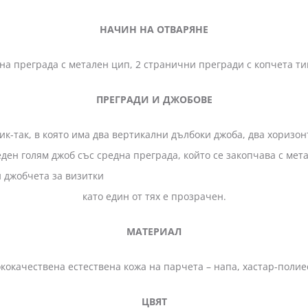
НАЧИН НА ОТВАРЯНЕ
на преграда с метален цип, 2 странични прегради с копчета тик
ПРЕГРАДИ И ДЖОБОВЕ
то има два вертикални дълбоки джоба, два хоризонтални
ден голям джоб със средна преграда, който се закопчава с мета
тални джоба и 10 малки джобчет
като един от тях е прозрачен.
МАТЕРИАЛ
кокачествена естествена кожа на парчета – напа, хастар-полие
ЦВЯТ