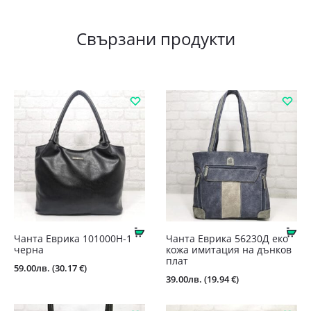
Свързани продукти
Купи
Ку
Чанта Еврика 101000Н-1
Чанта Еврика 56230Д еко
черна
кожа имитация на дънков
плат
59.00
лв.
(30.17 €)
39.00
лв.
(19.94 €)