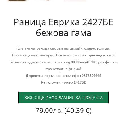
Раница Еврика 2427БЕ
бежова гама
Елегантна раница със семпъл дизайн, средно голяма.
Произведена в България!
Всички
стоки са
с преглед и тест
!
Безплатна доставка
за заявки
над 80.00лв./40.90€ до офис
на
транспортна фирма!
Директна поръчка на телефон 0878309969
Каталожен номер 2427БЕ
ВИЖ ОЩЕ ИНФОРМАЦИЯ ЗА ПРОДУКТА
79.00
лв.
(40.39 €)