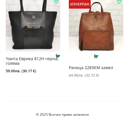
ИЗЧЕРПАН
Купи
Още
Чанта Еврика 812Н черна,
голяма
Раница 2283КМ камел
59.00
лв.
(30.17 €)
64.00
лв.
(32.72 €)
© 2025 Всички права запазени