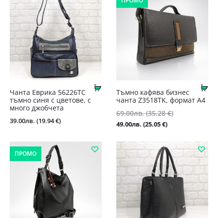
ПРОМО
Купи
Ку
Чанта Еврика 56226ТС
Тъмно кафява бизнес
тъмно синя с цветове, с
чанта Z3518TK, формат А4
много джобчета
Original
69.00
лв.
(35.28 €)
39.00
лв.
(19.94 €)
price
Текущата
49.00
лв.
(25.05 €)
was:
цена
69.00лв.
е:
ПРОМО
(35.28
49.00лв.
€).
(25.05
€).