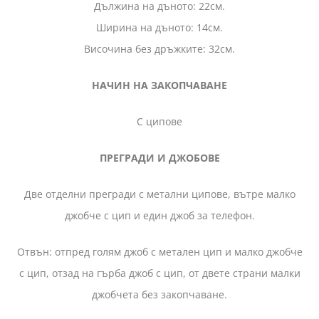
Дължина на дъното: 22см.
Ширина на дъното: 14см.
Височина без дръжките: 32см.
НАЧИН НА ЗАКОПЧАВАНЕ
С ципове
ПРЕГРАДИ И ДЖОБОВЕ
Две отделни прегради с метални ципове, вътре малко
джобче с цип и един джоб за телефон.
Отвън: отпред голям джоб с метален цип и малко джобче
с цип, отзад на гърба джоб с цип, от двете страни малки
джобчета без закопчаване.