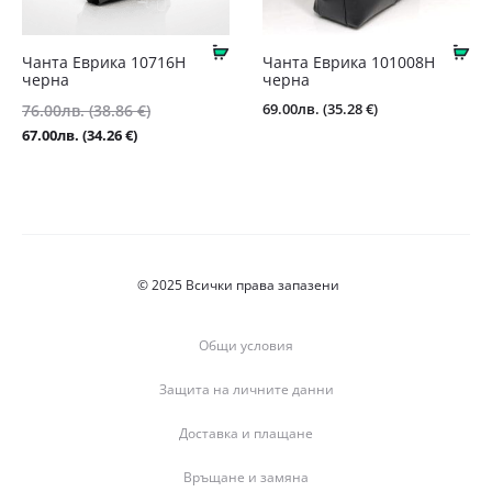
Купи
Ку
Чанта Еврика 10716Н
Чантa Еврика 101008Н
черна
черна
Original
69.00
лв.
(35.28 €)
76.00
лв.
(38.86 €)
price
Текущата
67.00
лв.
(34.26 €)
was:
цена
76.00лв.
е:
(38.86
67.00лв.
€).
(34.26
€).
© 2025 Всички права запазени
Общи условия
Защита на личните данни
Доставка и плащане
Връщане и замяна