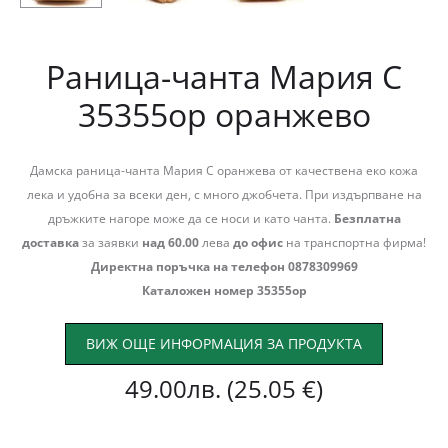
Раница-чанта Мария С
35355ор оранжево
Дамска раница-чанта Мария С оранжева от качествена еко кожа
лека и удобна за всеки ден, с много джобчета. При издърпване на
дръжките нагоре може да се носи и като чанта.
Безплатна
доставка
за заявки
над 60.00
лева
до офис
на транспортна фирма!
Директна поръчка на телефон 0878309969
Каталожен номер 35355ор
ВИЖ ОЩЕ ИНФОРМАЦИЯ ЗА ПРОДУКТА
49.00
лв.
(25.05 €)