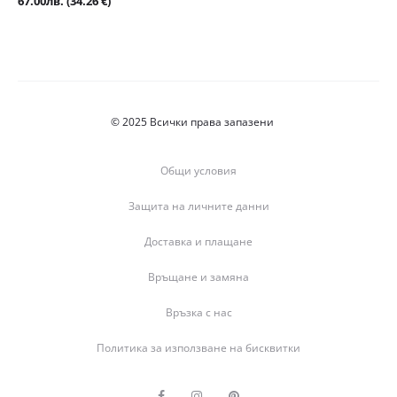
Текущата
67.00
лв.
(34.26 €)
was:
цена
76.00лв.
е:
(38.86
67.00лв.
€).
(34.26
€).
© 2025 Всички права запазени
Общи условия
Защита на личните данни
Доставка и плащане
Връщане и замяна
Връзка с нас
Политика за използване на бисквитки
F
I
P