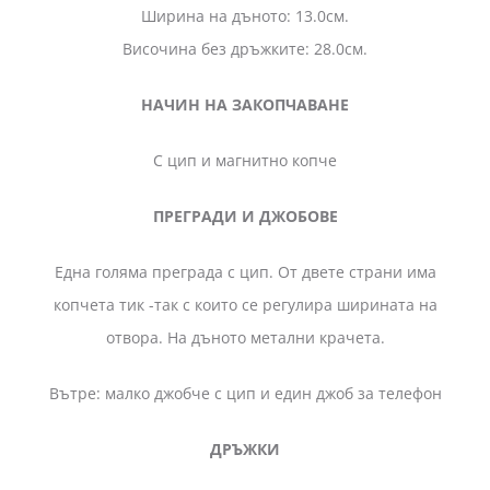
Ширина на дъното: 13.0см.
Височина без дръжките: 28.0см.
НАЧИН НА ЗАКОПЧАВАНЕ
С цип и магнитно копче
ПРЕГРАДИ И ДЖОБОВЕ
Една голяма преграда с цип. От двете страни има
копчета тик -так с които се регулира ширината на
отвора. На дъното метални крачета.
Вътре: малко джобче с цип и един джоб за телефон
ДРЪЖКИ