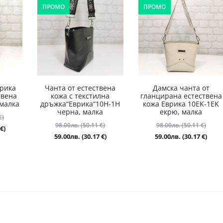
ПРОМО
ПРОМО
врика
Чанта от естествена
Дамска чанта от
твена
кожа с текстилна
гланцирана естествена
 малка
дръжка“Еврика“10H-1H
кожа Еврика 10EK-1EK
черна, малка
екрю, малка
Original
€)
Original
Origi
98.00
лв.
(50.11 €)
98.00
лв.
(50.11 €)
price
Текущата
€)
price
price
Текущата
Теку
59.00
лв.
(30.17 €)
59.00
лв.
(30.17 €)
was:
цена
was:
was:
цена
цена
98.00лв.
е:
98.00лв.
98.00
е:
е:
(50.11
59.00лв.
(50.11
(50.1
59.00лв.
59.00
€).
(30.17
€).
€).
(30.17
(30.1
€).
€).
€).