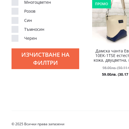
Многоцветен
ПРОМО
Розов
Син
Тъмносин
Черен
Дамска чанта Е
ИЗЧИСТВАНЕ НА
10EK-1TSE естес
кожа, двуцветна,
ФИЛТРИ
98.00
лв.
(50.11 
59.00
лв.
(30.17 
© 2025 Всички права запазени