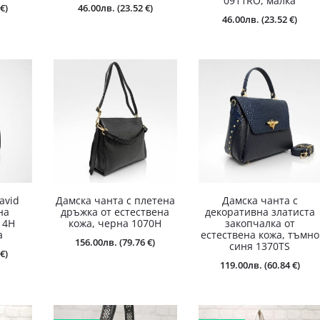
0911RO, малка
€)
46.00
лв.
(23.52 €)
46.00
лв.
(23.52 €)
avid
Дамска чанта с плетена
Дамска чанта с
на
дръжка от естествена
декоративна златиста
14H
кожа, черна 1070H
закопчалка от
а
естествена кожа, тъмно
156.00
лв.
(79.76 €)
синя 1370TS
€)
119.00
лв.
(60.84 €)