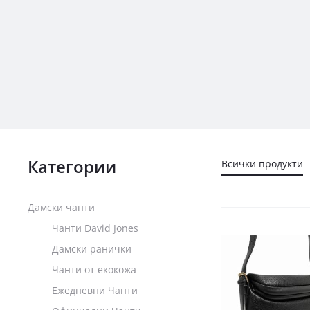
Категории
Всички продукти
Дамски чанти
Чанти David Jones
Дамски ранички
Чанти от екокожа
Ежедневни Чанти