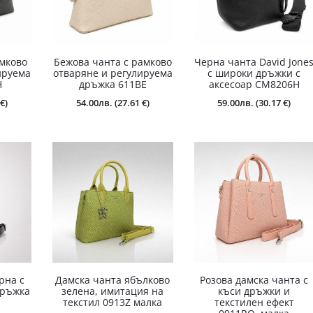
амково
Бежова чанта с рамково
Черна чанта David Jone
ируема
отваряне и регулируема
с широки дръжки с
H
дръжка 611BE
аксесоар CM8206H
€)
54.00
лв.
(27.61 €)
59.00
лв.
(30.17 €)
рна с
Дамска чанта ябълково
Розова дамска чанта с
дръжка
зелена, имитация на
къси дръжки и
текстил 0913Z малка
текстилен ефект