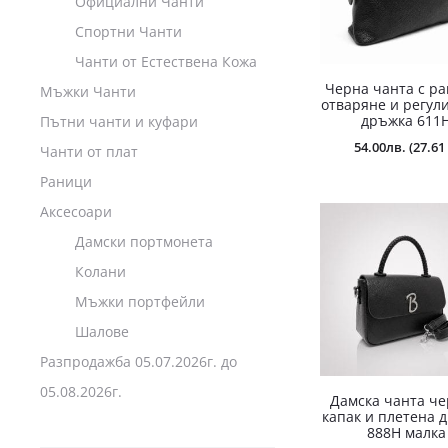
Официални Чанти
Спортни Чанти
Чанти от Естествена Кожа
Черна чанта с р
Мъжки Чанти
отваряне и регул
дръжка 611
Пътни чанти и куфари
54.00
лв.
(27.61 
Чанти от плат
Раници
Аксесоари
Дамски портмонета
Колани
Мъжки портфейли
Шалове
Разпродажба 05.07.2026г. до
05.08.2026г.
Дамска чанта че
капак и плетена 
888H малка