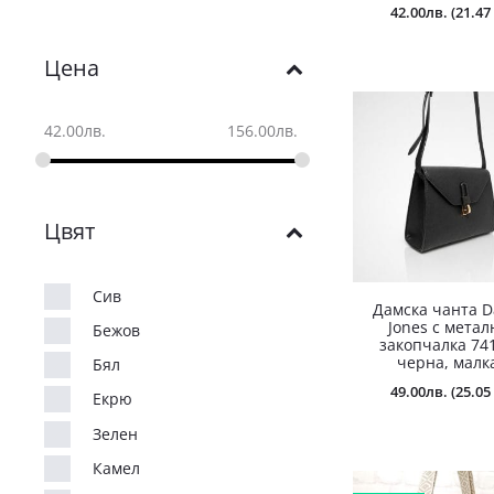
42.00
лв.
(21.47 
Цена
42.00
лв.
156.00
лв.
Цвят
Сив
Дамска чанта D
Jones с метал
Бежов
закопчалка 74
черна, малк
Бял
49.00
лв.
(25.05 
Екрю
Зелен
Камел