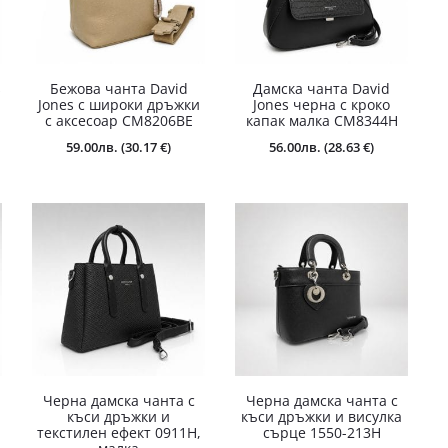
s
Бежова чанта David
Дамска чанта David
Jones с широки дръжки
Jones черна с кроко
с аксесоар CM8206BE
капак малка CM8344H
59.00
лв.
(30.17 €)
56.00
лв.
(28.63 €)
Черна дамска чанта с
Черна дамска чанта с
къси дръжки и
къси дръжки и висулка
текстилен ефект 0911H,
сърце 1550-213H