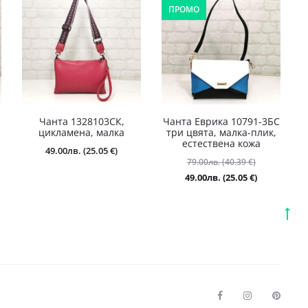
ПРОМО
Чанта 1328103СК,
Чанта Еврика 10791-3БС
цикламена, малка
три цвята, малка-плик,
естествена кожа
49.00
лв.
(25.05 €)
Original
79.00
лв.
(40.39 €)
nal
price
Текущата
49.00
лв.
(25.05 €)
щата
was:
цена
79.00лв.
е:
Go
лв.
(40.39
49.00лв.
1
to
лв.
€).
(25.05
7
€).
to
F
I
P
a
n
i