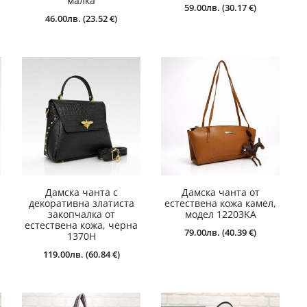
малка
59.00
лв.
(30.17 €)
46.00
лв.
(23.52 €)
Дамска чанта с
Дамска чанта от
декоративна златиста
естествена кожа камел,
закопчалка от
модел 12203KA
естествена кожа, черна
79.00
лв.
(40.39 €)
1370H
119.00
лв.
(60.84 €)