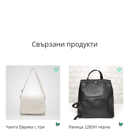
Свързани продукти
Купи
Ку
Чанта Еврика с три
Раница 2283Н черна