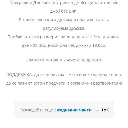
Прегради и Джобове: вътрешен джоб с цип, вътрешен
джоб без цип.
Дръжки: една къса дръжка и подвижна дълга
регулируема дръжка.
Приблизителни размери: ширина дъно 11.0см, дължина
дъно 23.0см, височина без дръжки 19.0см.
Златисти метални крачета на дъното.
ПОДДРЪЖКА: Да се почиства с мека и леко влажна кърпа,
да се пази от остри предмети и органични разтворители!
→
Разгледайте още
Ежедневни Чанти
ТУК