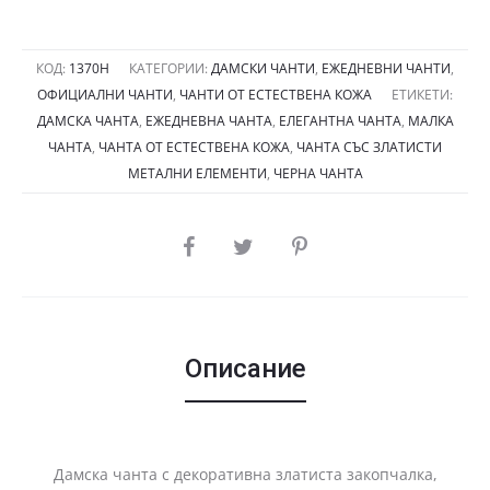
естествена
кожа,
черна
КОД:
1370H
КАТЕГОРИИ:
ДАМСКИ ЧАНТИ
,
ЕЖЕДНЕВНИ ЧАНТИ
,
ОФИЦИАЛНИ ЧАНТИ
,
ЧАНТИ ОТ ЕСТЕСТВЕНА КОЖА
ЕТИКЕТИ:
1370H
ДАМСКА ЧАНТА
,
ЕЖЕДНЕВНА ЧАНТА
,
ЕЛЕГАНТНА ЧАНТА
,
МАЛКА
ЧАНТА
,
ЧАНТА ОТ ЕСТЕСТВЕНА КОЖА
,
ЧАНТА СЪС ЗЛАТИСТИ
МЕТАЛНИ ЕЛЕМЕНТИ
,
ЧЕРНА ЧАНТА
SHARE
Описание
Дамска чанта с декоративна златиста закопчалка,