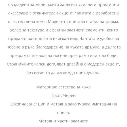
създадена за жени, които харесват стилни и практични
аксесоари с отличителен акцент. Чантата е изработена
от естествена кожа. Моделът съчетава стабилна форма,
релефна текстура и ефектни златисти елементи, които
придават завършен и изискан вид. Чантата е удобна за
носене в ръка благодарение на късата дръжка, а дългата
презрамка позволява носене през рамо или кросбоди.
Страничните капси допълват дизайна с модерен акцент,
без визията да изглежда претрупана.
Материал: естествена кожа
Цвят: Черен
Закопчаване: цип и метална закопчалка имитация на
пчела.
Метални части: златисти