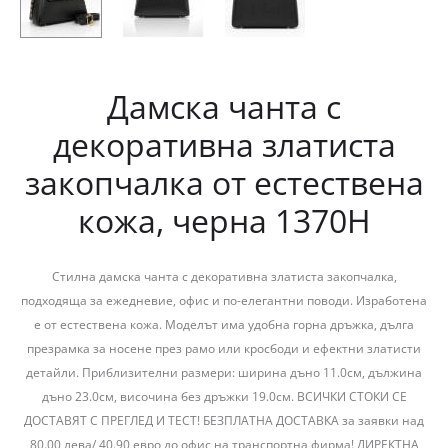
Дамска чанта с
декоративна златиста
закопчалка от естествена
кожа, черна 1370H
Стилна дамска чанта с декоративна златиста закопчалка,
подходяща за ежедневие, офис и по-елегантни поводи. Изработена
е от естествена кожа. Моделът има удобна горна дръжка, дълга
презрамка за носене през рамо или кросбоди и ефектни златисти
детайли. Приблизителни размери: ширина дъно 11.0см, дължина
дъно 23.0см, височина без дръжки 19.0см. ВСИЧКИ СТОКИ СЕ
ДОСТАВЯТ С ПРЕГЛЕД И ТЕСТ! БЕЗПЛАТНА ДОСТАВКА за заявки над
80.00 лева/ 40.90 евро до офис на транспортна фирма! ДИРЕКТНА