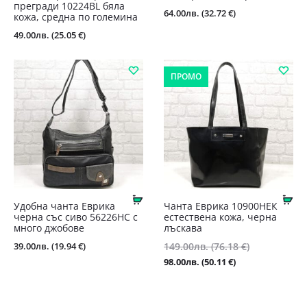
прегради 10224BL бяла
64.00
лв.
(32.72 €)
кожа, средна по големина
49.00
лв.
(25.05 €)
ПРОМО
Купи
Ку
Удобна чанта Еврика
Чанта Еврика 10900НЕК
черна със сиво 56226НС с
естествена кожа, черна
много джобове
лъскава
Original
39.00
лв.
(19.94 €)
149.00
лв.
(76.18 €)
price
Текущата
98.00
лв.
(50.11 €)
was:
цена
149.00лв.
е:
(76.18
98.00лв.