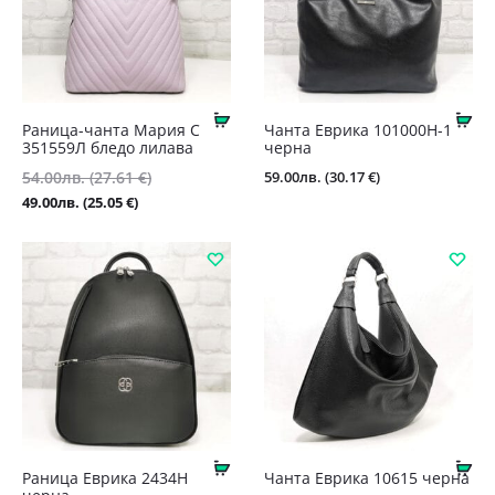
Купи
Ку
Раница-чанта Мария С
Чанта Еврика 101000Н-1
351559Л бледо лилава
черна
Original
59.00
лв.
(30.17 €)
54.00
лв.
(27.61 €)
price
Текущата
49.00
лв.
(25.05 €)
was:
цена
54.00лв.
е:
(27.61
49.00лв.
€).
(25.05
€).
Купи
Ку
Раница Еврика 2434Н
Чанта Еврика 10615 черна