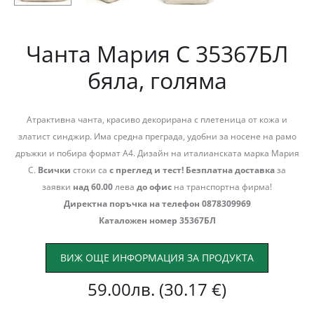
Чанта Мария С 35367БЛ
бяла, голяма
Атрактивна чанта, красиво декорирана с плетеница от кожа и
златист синджир. Има средна преграда, удобни за носене на рамо
дръжки и побира формат А4. Дизайн на италианската марка Мария
С.
Всички
стоки са
с преглед и тест!
Безплатна доставка
за
заявки
над 60.00
лева
до офис
на транспортна фирма!
Директна поръчка на телефон 0878309969
Каталожен номер 35367БЛ
ВИЖ ОЩЕ ИНФОРМАЦИЯ ЗА ПРОДУКТА
59.00
лв.
(30.17 €)