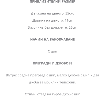
ПРИБЛИЗИТЕЛНИ РАЗМЕР
Дължина на дъното: 35см.
Ширина на дъното: 11см.
Височина без дръжките: 26см.
НАЧИН НА ЗАКОПЧАВАНЕ
С цип
ПРЕГРАДИ И ДЖОБОВЕ
Вътре: средна преграда с цип, малко джобче с цип и два
джоба за мобилни телефони.
Отвън: отзад на гърба джоб с цип