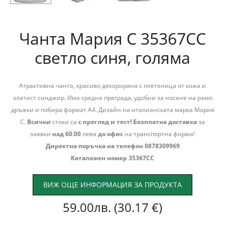
Чанта Мария С 35367СС
светло синя, голяма
Атрактивна чанта, красиво декорирана с плетеница от кожа и
златист синджир. Има средна преграда, удобни за носене на рамо
дръжки и побира формат А4. Дизайн на италианската марка Мария
С.
Всички
стоки са
с преглед и тест!
Безплатна доставка
за
заявки
над 60.00
лева
до офис
на транспортна фирма!
Директна поръчка на телефон 0878309969
Каталожен номер 35367СС
ВИЖ ОЩЕ ИНФОРМАЦИЯ ЗА ПРОДУКТА
59.00
лв.
(30.17 €)