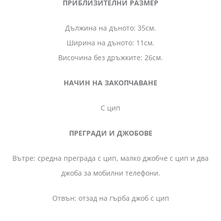
ПРИБЛИЗИТЕЛНИ РАЗМЕР
Дължина на дъното: 35см.
Ширина на дъното: 11см.
Височина без дръжките: 26см.
НАЧИН НА ЗАКОПЧАВАНЕ
С цип
ПРЕГРАДИ И ДЖОБОВЕ
Вътре: средна преграда с цип, малко джобче с цип и два
джоба за мобилни телефони.
Отвън: отзад на гърба джоб с цип