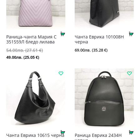
Купи
Ку
Раница-чанта Мария С
Чантa Еврика 101008Н
351559Л бледо лилава
черна
Original
69.00
лв.
(35.28 €)
54.00
лв.
(27.61 €)
price
Текущата
49.00
лв.
(25.05 €)
was:
цена
54.00лв.
е:
(27.61
49.00лв.
€).
(25.05
€).
Купи
Ку
Чанта Еврика 10615 черна
Раница Еврика 2434Н