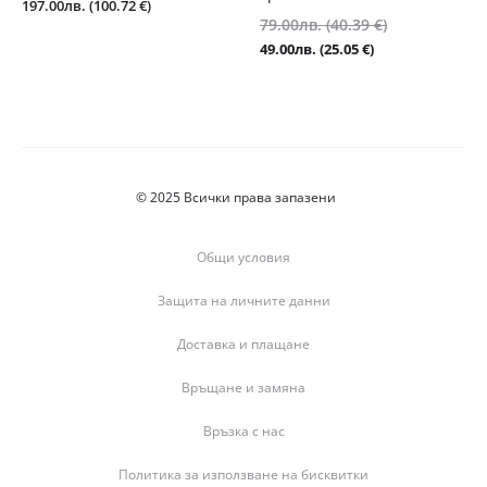
197.00
лв.
(100.72 €)
Original
79.00
лв.
(40.39 €)
price
Текущата
49.00
лв.
(25.05 €)
was:
цена
79.00лв.
е:
(40.39
49.00лв.
€).
(25.05
€).
© 2025 Всички права запазени
Общи условия
Защита на личните данни
Доставка и плащане
Връщане и замяна
Връзка с нас
Политика за използване на бисквитки