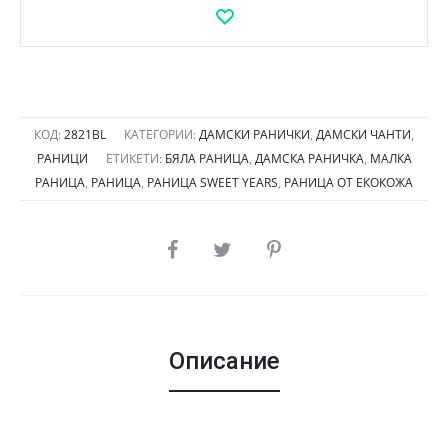
с
релефни
мотиви
и
бежов
КОД:
2821BL
КАТЕГОРИИ:
ДАМСКИ РАНИЧКИ
,
ДАМСКИ ЧАНТИ
,
РАНИЦИ
ЕТИКЕТИ:
БЯЛА РАНИЦА
,
ДАМСКА РАНИЧКА
,
МАЛКА
кант
РАНИЦА
,
РАНИЦА
,
РАНИЦА SWEET YEARS
,
РАНИЦА ОТ ЕКОКОЖА
2821BL
малка
SHARE
Описание