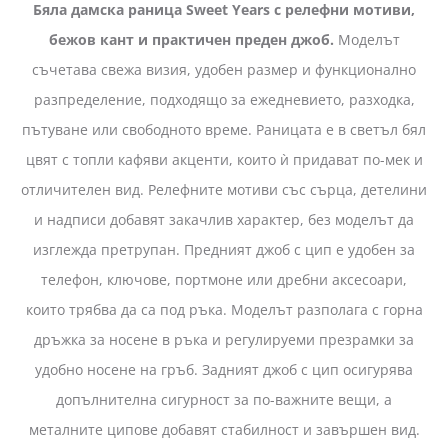
Бяла дамска раница Sweet Years с релефни мотиви,
бежов кант и практичен преден джоб.
Моделът
съчетава свежа визия, удобен размер и функционално
разпределение, подходящо за ежедневието, разходка,
пътуване или свободното време. Раницата е в светъл бял
цвят с топли кафяви акценти, които ѝ придават по-мек и
отличителен вид. Релефните мотиви със сърца, детелини
и надписи добавят закачлив характер, без моделът да
изглежда претрупан. Предният джоб с цип е удобен за
телефон, ключове, портмоне или дребни аксесоари,
които трябва да са под ръка. Моделът разполага с горна
дръжка за носене в ръка и регулируеми презрамки за
удобно носене на гръб. Задният джоб с цип осигурява
допълнителна сигурност за по-важните вещи, а
металните ципове добавят стабилност и завършен вид.