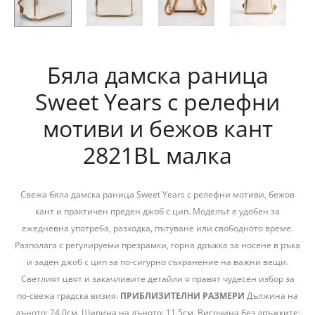
Бяла дамска раница
Sweet Years с релефни
мотиви и бежов кант
2821BL малка
Свежа бяла дамска раница Sweet Years с релефни мотиви, бежов
кант и практичен преден джоб с цип. Моделът е удобен за
ежедневна употреба, разходка, пътуване или свободното време.
Разполага с регулируеми презрамки, горна дръжка за носене в ръка
и заден джоб с цип за по-сигурно съхранение на важни вещи.
Светлият цвят и закачливите детайли я правят чудесен избор за
по-свежа градска визия.
ПРИБЛИЗИТЕЛНИ РАЗМЕРИ
Дължина на
дъното: 24.0см. Ширина на дъното: 11.5см. Височина без дръжките: