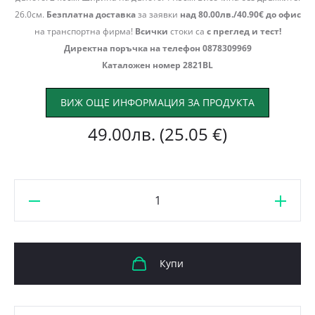
26.0см.
Безплатна доставка
за заявки
над 80.00лв./40.90€ до офис
на транспортна фирма!
Всички
стоки са
с преглед и тест!
Директна поръчка на телефон 0878309969
Каталожен номер 2821BL
ВИЖ ОЩЕ ИНФОРМАЦИЯ ЗА ПРОДУКТА
49.00
лв.
(25.05 €)
количество
за
Бяла
дамска
Купи
раница
Sweet
Years