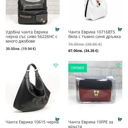
Купи
Ку
Удобна чанта Еврика
Чанта Еврика 10716BTS
черна със сиво 56226НС с
бяла с тъмно синя дръжка
много джобове
Original
76.00
лв.
(38.86 €)
39.00
лв.
(19.94 €)
price
Текущата
67.00
лв.
(34.26 €)
was:
цена
76.00лв.
е:
ПРОМО
(38.86
67.00лв.
€).
(34.26
€).
Купи
Ку
Чанта Еврика 10615 черна
Чанта Еврика 10FPE за
кръста