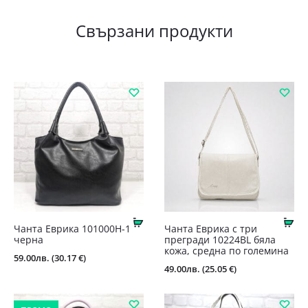
Свързани продукти
Купи
Ку
Чанта Еврика 101000Н-1
Чанта Еврика с три
черна
прегради 10224BL бяла
кожа, средна по големина
59.00
лв.
(30.17 €)
49.00
лв.
(25.05 €)