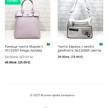
ПРОМО
Купи
Ку
Раница-чанта Мария С
Чанта Еврика с много
351559Л бледо лилава
джобчета 56226MB светла
Original
39.00
лв.
(19.94 €)
54.00
лв.
(27.61 €)
price
Текущата
49.00
лв.
(25.05 €)
was:
цена
54.00лв.
е:
(27.61
49.00лв.
€).
(25.05
€).
© 2025 Всички права запазени