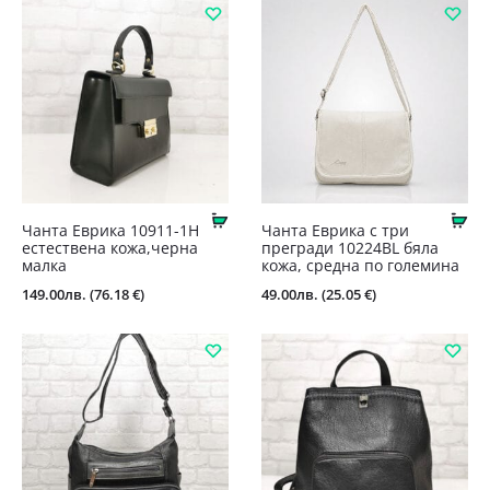
Купи
Ку
Чанта Еврика 10911-1Н
Чанта Еврика с три
естествена кожа,черна
прегради 10224BL бяла
малка
кожа, средна по големина
149.00
лв.
(76.18 €)
49.00
лв.
(25.05 €)