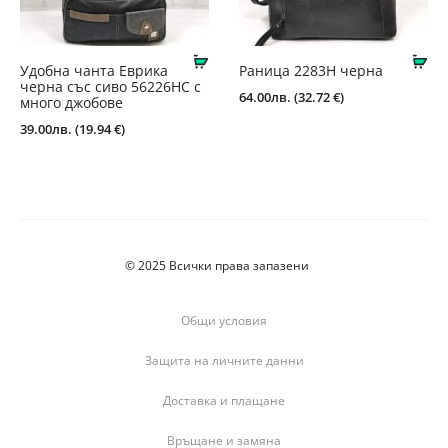
Купи
Ку
Удобна чанта Еврика
Раница 2283Н черна
черна със сиво 56226НС с
64.00
лв.
(32.72 €)
много джобове
39.00
лв.
(19.94 €)
© 2025 Всички права запазени
Общи условия
Защита на личните данни
Доставка и плащане
Връщане и замяна