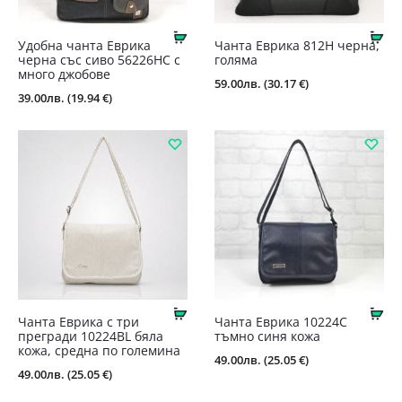
Купи
Ку
Удобна чанта Еврика
Чанта Еврика 812Н черна,
черна със сиво 56226НС с
голяма
много джобове
59.00
лв.
(30.17 €)
39.00
лв.
(19.94 €)
Купи
Ку
Чанта Еврика с три
Чанта Еврика 10224С
прегради 10224BL бяла
тъмно синя кожа
кожа, средна по големина
49.00
лв.
(25.05 €)
49.00
лв.
(25.05 €)