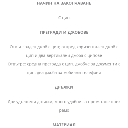
НАЧИН НА ЗАКОПЧАВАНЕ
С цип
ПРЕГРАДИ И ДЖОБОВЕ
Отвън: заден джоб с цип; отпред хоризонтален джоб с
цип и два вертикални джоба с ципове
Отвътре: средна преграда с цип, джобче за документи с
цип, два джоба за мобилни телефони
ДРЪЖКИ
Две удължени дръжки, много удобни за премятане през
рамо
МАТЕРИАЛ