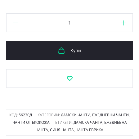
количество
за
Чанта
Еврика
Купи
56230Д
еко
кожа
имитация
на
дънков
плат
КОД:
56230Д
КАТЕГОРИИ:
ДАМСКИ ЧАНТИ
,
ЕЖЕДНЕВНИ ЧАНТИ
,
ЧАНТИ ОТ ЕКОКОЖА
ЕТИКЕТИ:
ДАМСКА ЧАНТА
,
ЕЖЕДНЕВНА
ЧАНТА
,
СИНЯ ЧАНТА
,
ЧАНТА ЕВРИКА