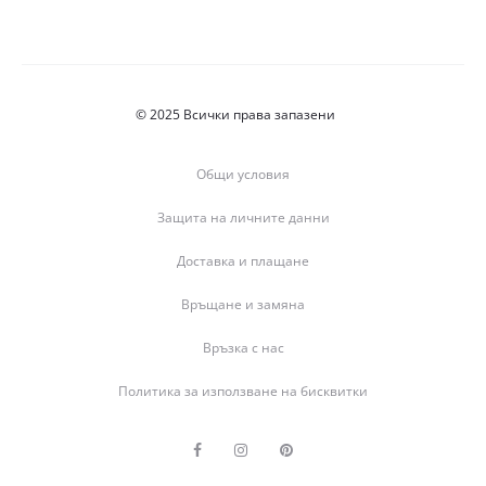
© 2025 Всички права запазени
Общи условия
Защита на личните данни
Доставка и плащане
Връщане и замяна
Връзка с нас
Политика за използване на бисквитки
F
I
P
a
n
i
c
s
n