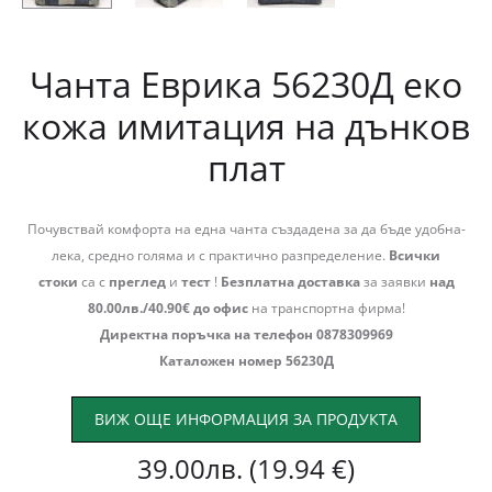
Чанта Еврика 56230Д еко
кожа имитация на дънков
плат
Почувствай комфорта на една чанта създадена за да бъде удобна-
лека, средно голяма и с практично разпределение.
Всички
стоки
са с
преглед
и
тест
!
Безплатна доставка
за заявки
над
80.00лв./40.90€ до офис
на транспортна фирма!
Директна поръчка на телефон 0878309969
Каталожен номер 56230Д
ВИЖ ОЩЕ ИНФОРМАЦИЯ ЗА ПРОДУКТА
39.00
лв.
(19.94 €)