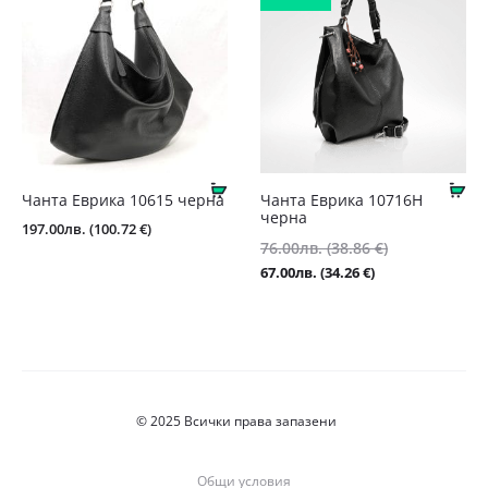
€).
(25.05
€).
Купи
Ку
Чанта Еврика 10615 черна
Чанта Еврика 10716Н
черна
197.00
лв.
(100.72 €)
Original
76.00
лв.
(38.86 €)
price
Текущата
67.00
лв.
(34.26 €)
was:
цена
76.00лв.
е:
(38.86
67.00лв.
€).
(34.26
€).
© 2025 Всички права запазени
Общи условия