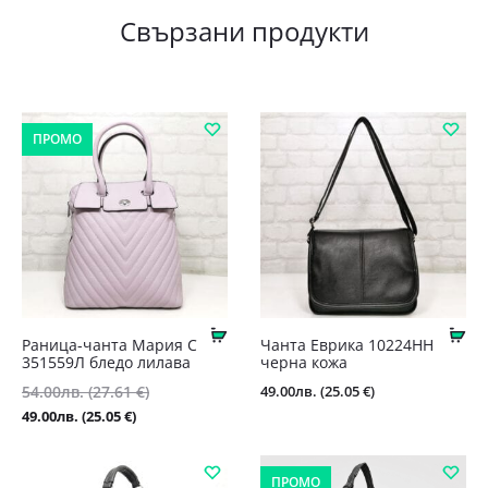
Свързани продукти
ПРОМО
Купи
Ку
Раница-чанта Мария С
Чанта Еврика 10224НН
351559Л бледо лилава
черна кожа
Original
49.00
лв.
(25.05 €)
54.00
лв.
(27.61 €)
price
Текущата
49.00
лв.
(25.05 €)
was:
цена
54.00лв.
е:
ПРОМО
(27.61
49.00лв.