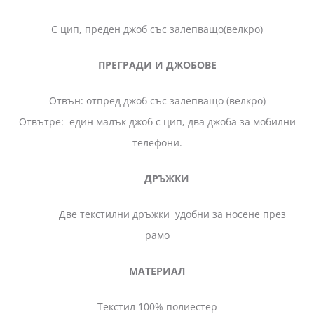
С цип, преден джоб със залепващо(велкро)
ПРЕГРАДИ И ДЖОБОВЕ
Отвън: отпред джоб със залепващо (велкро)
Отвътре: един малък джоб с цип, два джоба за мобилни
телефони.
ДРЪЖКИ
Две текстилни дръжки удобни за носене през
рамо
МАТЕРИАЛ
Текстил 100% полиестер