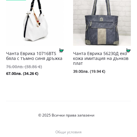
Купи
Ку
Чанта Еврика 10716BTS
Чанта Еврика 56230Д еко
бяла с тъмно синя дръжка
кожа имитация на дънков
плат
Original
76.00
лв.
(38.86 €)
39.00
лв.
(19.94 €)
price
Текущата
67.00
лв.
(34.26 €)
was:
цена
76.00лв.
е:
(38.86
67.00лв.
€).
(34.26
€).
© 2025 Всички права запазени
Общи условия