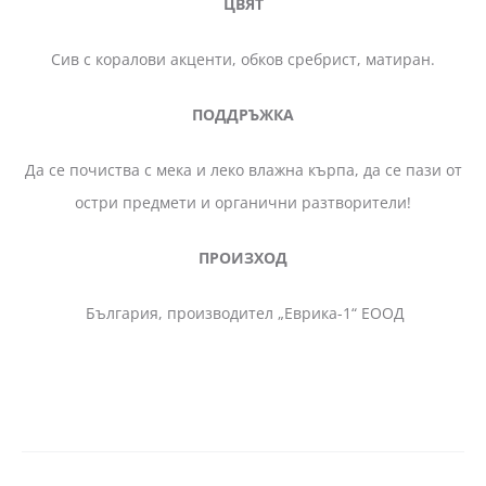
ЦВЯТ
Сив с коралови акценти, обков сребрист, матиран.
ПОДДРЪЖКА
Да се почиства с мека и леко влажна кърпа, да се пази от
остри предмети и органични разтворители!
ПРОИЗХОД
България, производител „Еврика-1“ ЕООД