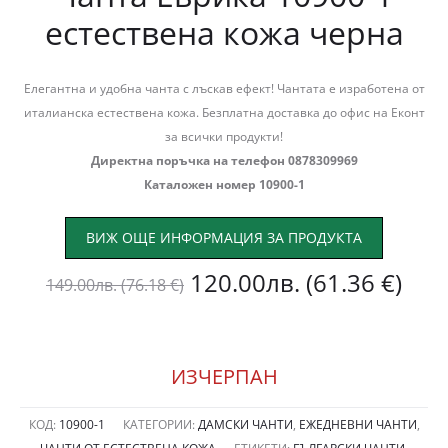
естествена кожа черна
Елегантна и удобна чанта с лъскав ефект! Чантата е изработена от
италианска естествена кожа. Безплатна доставка до офис на Еконт
за всички продукти!
Директна поръчка на телефон 0878309969
Каталожен номер 10900-1
ВИЖ ОЩЕ ИНФОРМАЦИЯ ЗА ПРОДУКТА
Original
Тек
120.00
лв.
(61.36 €)
149.00
лв.
(76.18 €)
price
цен
was:
е:
ИЗЧЕРПАН
149.00лв.
120
КОД:
10900-1
КАТЕГОРИИ:
ДАМСКИ ЧАНТИ
,
ЕЖЕДНЕВНИ ЧАНТИ
,