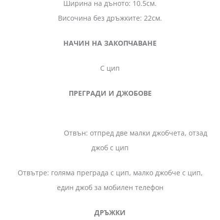
Ширина на дъното: 10.5см.
Височина без дръжките: 22см.
НАЧИН НА ЗАКОПЧАВАНЕ
С цип
ПРЕГРАДИ И ДЖОБОВЕ
Отвън: отпред две малки джобчета, отзад
джоб с цип
Отвътре: голяма преграда с цип, малко джобче с цип,
един джоб за мобилен телефон
ДРЪЖКИ