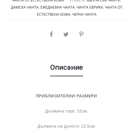
ЧАНТИ ОТ ЕСТЕСТВЕНА КОЖА
ЕТИКЕТИ:
БЪЛГАРСКИ ЧАНТИ
,
(76.18
(61.
ДАМСКА ЧАНТА
,
ЕЖЕДНЕВНА ЧАНТА
,
ЧАНТА ЕВРИКА
,
ЧАНТА ОТ
ЕСТЕСТВЕНА КОЖА
,
ЧЕРНА ЧАНТА
€).
€).
SHARE
Описание
ПРИБЛИЗИТЕЛНИ РАЗМЕРИ
Дължина горе: 32см.
Дължина на дъното: 23.5см.