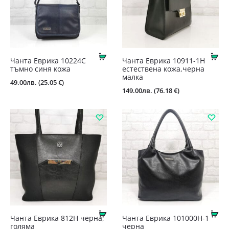
Купи
Ку
Чанта Еврика 10224С
Чанта Еврика 10911-1Н
тъмно синя кожа
естествена кожа,черна
малка
49.00
лв.
(25.05 €)
149.00
лв.
(76.18 €)
Купи
Ку
Чанта Еврика 812Н черна,
Чанта Еврика 101000Н-1
голяма
черна