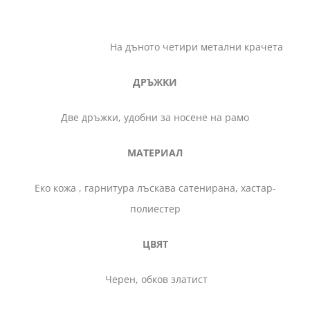
На дъното четири метални крачета
ДРЪЖКИ
Две дръжки, удобни за носене на рамо
МАТЕРИАЛ
Еко кожа , гарнитура лъскава сатенирана, хастар-
полиестер
ЦВЯТ
Черен, обков златист