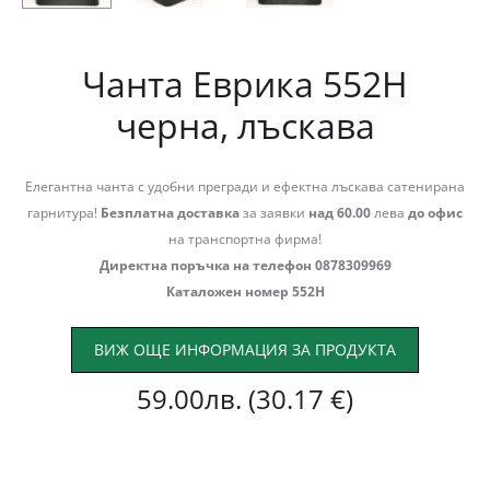
Чанта Еврика 552Н
черна, лъскава
Елегантна чанта с удобни прегради и ефектна лъскава сатенирана
гарнитура!
Безплатна доставка
за заявки
над 60.00
лева
до офис
на транспортна фирма!
Директна поръчка на телефон 0878309969
Каталожен номер 552Н
ВИЖ ОЩЕ ИНФОРМАЦИЯ ЗА ПРОДУКТА
59.00
лв.
(30.17 €)