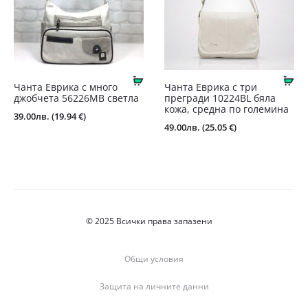
Купи
Ку
Чанта Еврика с много
Чанта Еврика с три
джобчета 56226MB светла
прегради 10224BL бяла
кожа, средна по големина
39.00
лв.
(19.94 €)
49.00
лв.
(25.05 €)
© 2025 Всички права запазени
Общи условия
Защита на личните данни