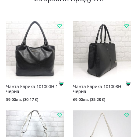
Купи
Ку
Чанта Еврика 101000Н-1
Чантa Еврика 101008Н
черна
черна
59.00
лв.
(30.17 €)
69.00
лв.
(35.28 €)