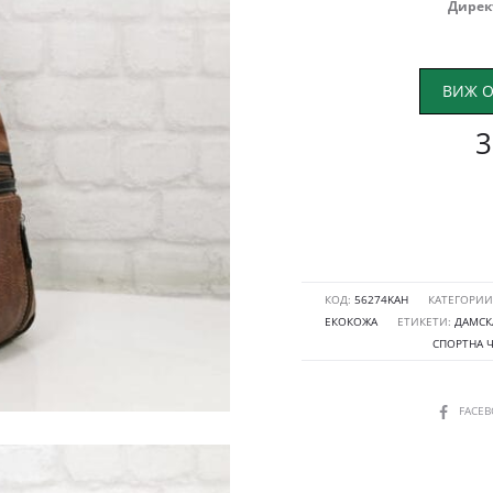
Дирек
ВИЖ О
3
КОД:
56274KAH
КАТЕГОРИИ
ЕКОКОЖА
ЕТИКЕТИ:
ДАМСК
СПОРТНА 
SHARE
FACE