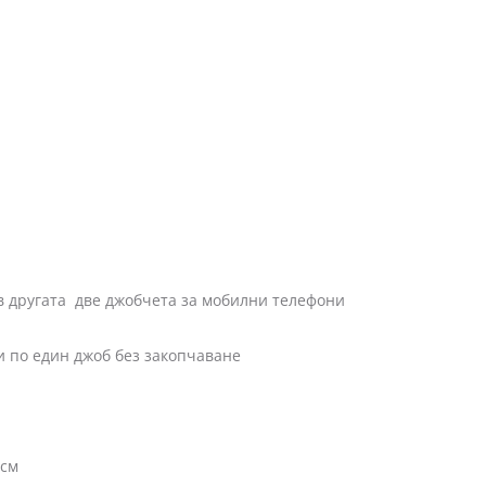
 две джобчета за мобилни телефони
ни по един джоб без закопчаване
0см