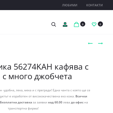
ЛЮБИМИ
КОНТАКТИ
Search
Профил
0
0
Produc
ЧАНТА
ДАМСКА
ЕВРИКА
ЧАНТА
naviga
56274SHB
136123SV
СИВА
СИВА,
ика 56274KAH кафява с
С
СРЕДНО
 с много джобчета
ЧЕРНО
ГОЛЯМА
И
МАЛКО
 -удобна, лека, мека и с прегради! Една чанта с която ще се
БЕЖОВО,
уктът е изработен от висококачествена еко кожа.
Всички
С
Безплатна доставка
за заявки
над 60.00
лева
до офис
на
МНОГО
транспортна фирма!
ДЖОБЧЕТА