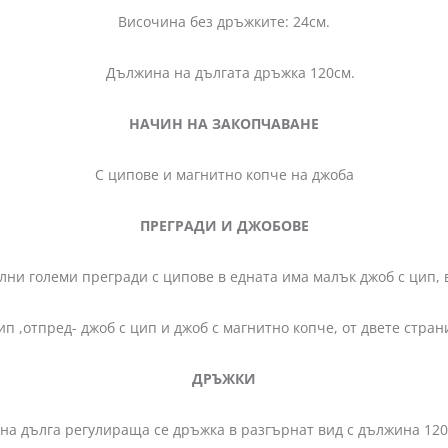
Височина без дръжките: 24см.
Дължина на дългата дръжка 120см.
НАЧИН НА ЗАКОПЧАВАНЕ
С ципове и магнитно копче на джоба
ПРЕГРАДИ И ДЖОБОВЕ
пове в едната има малък джоб с цип, в другата
ип ,отпред- джоб с цип и джоб с магнитно копче, от двете стра
ДРЪЖКИ
на дълга регулираща се дръжка в разгърнат вид с дължина 12