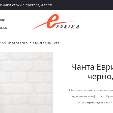
сички стоки с преглед и тест!
АРИ
АЖБА
4KAH кафява с черно, с много джобчета
Чанта Евр
черно,
Мечтаната чанта за всеки ден
чувствате комфортно! Прод
стоки са
с преглед и тест!