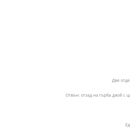
Две отделни големи прегради с ци
Отвън: отзад на гърба джоб с ц
Ед