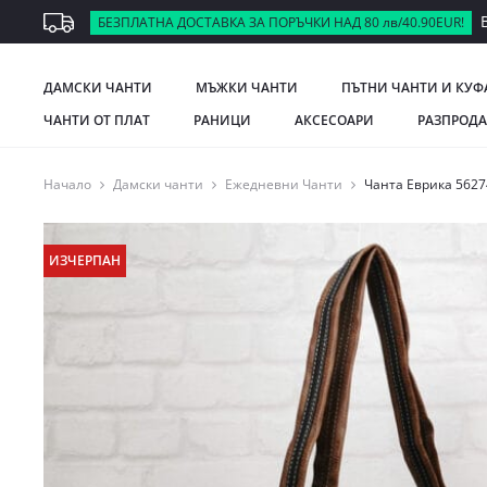
В
БЕЗПЛАТНА ДОСТАВКА ЗА ПОРЪЧКИ НАД 80 лв/40.90EUR!
ДАМСКИ ЧАНТИ
МЪЖКИ ЧАНТИ
ПЪТНИ ЧАНТИ И КУФ
ЧАНТИ ОТ ПЛАТ
РАНИЦИ
АКСЕСОАРИ
РАЗПРОД
Начало
Дамски чанти
Ежедневни Чанти
Чанта Еврика 5627
ИЗЧЕРПАН