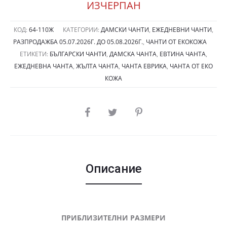
was:
е:
ИЗЧЕРПАН
29.00лв.
24.0
КОД:
64-110Ж
КАТЕГОРИИ:
ДАМСКИ ЧАНТИ
,
ЕЖЕДНЕВНИ ЧАНТИ
,
РАЗПРОДАЖБА 05.07.2026Г. ДО 05.08.2026Г.
,
ЧАНТИ ОТ ЕКОКОЖА
(14.83
(12.2
ЕТИКЕТИ:
БЪЛГАРСКИ ЧАНТИ
,
ДАМСКА ЧАНТА
,
ЕВТИНА ЧАНТА
,
ЕЖЕДНЕВНА ЧАНТА
,
ЖЪЛТА ЧАНТА
,
ЧАНТА ЕВРИКА
,
ЧАНТА ОТ ЕКО
€).
€).
КОЖА
SHARE
Описание
ПРИБЛИЗИТЕЛНИ РАЗМЕРИ