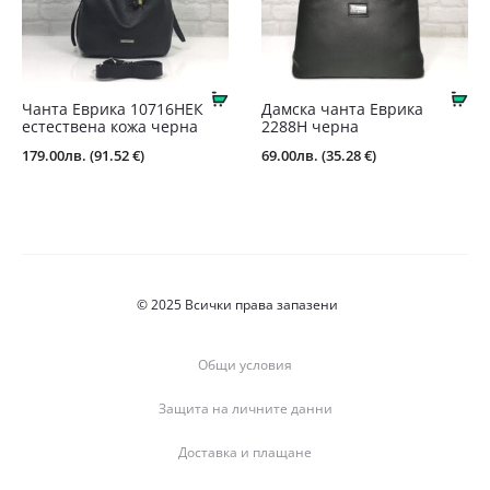
Купи
Ку
Чанта Еврика 10716НЕК
Дамска чанта Еврика
естествена кожа черна
2288Н черна
179.00
лв.
(91.52 €)
69.00
лв.
(35.28 €)
© 2025 Всички права запазени
Общи условия
Защита на личните данни
Доставка и плащане