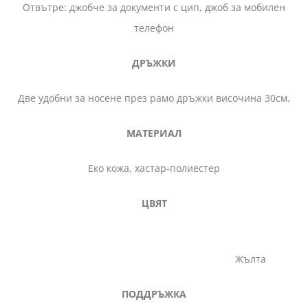
Отвътре: джобче за документи с цип, джоб за мобилен
телефон
ДРЪЖКИ
Две удобни за носене през рамо дръжки височина 30см.
МАТЕРИАЛ
Еко кожа, хастар-полиестер
ЦВЯТ
Жълта
ПОДДРЪЖКА