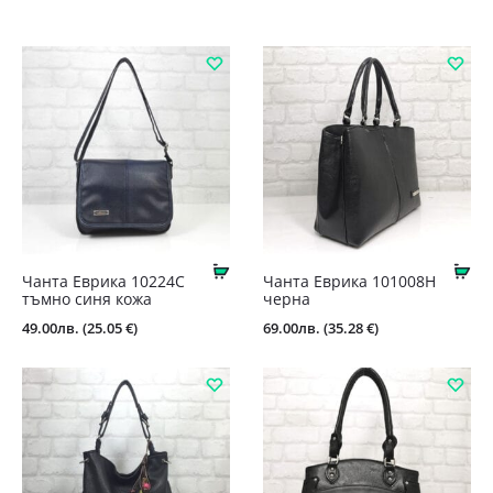
Купи
Ку
Чанта Еврика 10224С
Чантa Еврика 101008Н
тъмно синя кожа
черна
49.00
лв.
(25.05 €)
69.00
лв.
(35.28 €)