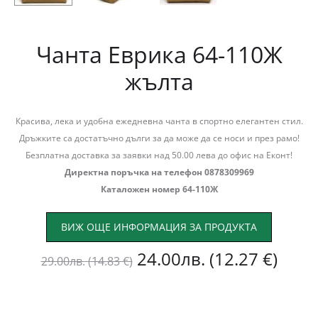
Чанта Еврика 64-110Ж
жълта
Красива, лека и удобна ежедневна чанта в спортно елегантен стил.
Дръжките са достатъчно дълги за да може да се носи и през рамо!
Безплатна доставка за заявки над 50.00 лева до офис на Еконт!
Директна поръчка на телефон 0878309969
Каталожен номер 64-110Ж
ВИЖ ОЩЕ ИНФОРМАЦИЯ ЗА ПРОДУКТА
Original
Теку
24.00
лв.
(12.27 €)
29.00
лв.
(14.83 €)
price
цена