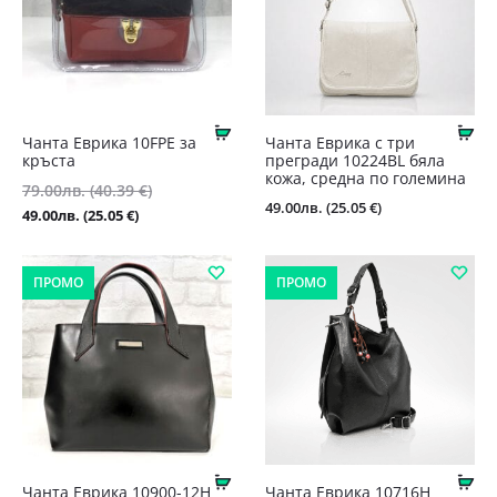
Купи
Ку
Чанта Еврика 10FPE за
Чанта Еврика с три
кръста
прегради 10224BL бяла
кожа, средна по големина
Original
79.00
лв.
(40.39 €)
49.00
лв.
(25.05 €)
price
Текущата
49.00
лв.
(25.05 €)
was:
цена
79.00лв.
е:
ПРОМО
ПРОМО
(40.39
49.00лв.
€).
(25.05
€).
Купи
Ку
Чанта Еврика 10900-12Н
Чанта Еврика 10716Н