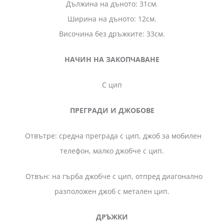
Дължина на дъното: 31см.
Ширина на дъното: 12см.
Височина без дръжките: 33см.
НАЧИН НА ЗАКОПЧАВАНЕ
С цип
ПРЕГРАДИ И ДЖОБОВЕ
Отвътре: средна преграда с цип, джоб за мобилен
телефон, малко джобче с цип.
Отвън: на гърба джобче с цип, отпред диагонално
разположен джоб с метален цип.
ДРЪЖКИ