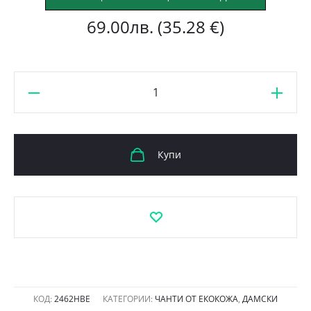
69.00
лв.
(35.28 €)
количество
за
Чанта-
раница
Купи
Еврика
2462HBE
черна
с
бежово
КОД:
2462HBE
КАТЕГОРИИ:
ЧАНТИ ОТ ЕКОКОЖА
,
ДАМСКИ