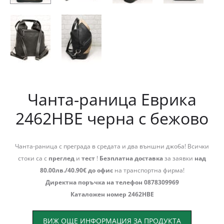
Чанта-раница Еврика
2462HBE черна с бежово
Чанта-раница с преграда в средата и два външни джоба! Всички
стоки са с
преглед
и
тест
!
Безплатна доставка
за заявки
над
80.00лв./40.90€ до офис
на транспортна фирма!
Директна поръчка на телефон 0878309969
Каталожен номер 2462HBE
ВИЖ ОЩЕ ИНФОРМАЦИЯ ЗА ПРОДУКТА