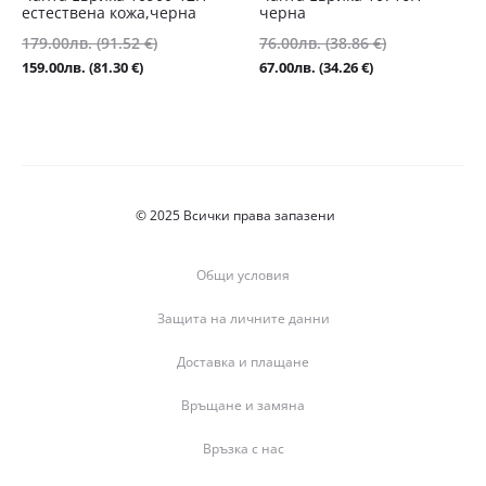
естествена кожа,черна
черна
Original
Original
179.00
лв.
(91.52 €)
76.00
лв.
(38.86 €)
price
price
Текущата
Текущата
159.00
лв.
(81.30 €)
67.00
лв.
(34.26 €)
was:
was:
цена
цена
179.00лв.
76.00лв.
е:
е:
(91.52
(38.86
159.00лв.
67.00лв.
€).
€).
(81.30
(34.26
€).
€).
© 2025 Всички права запазени
Общи условия
Защита на личните данни
Доставка и плащане
Връщане и замяна
Връзка с нас