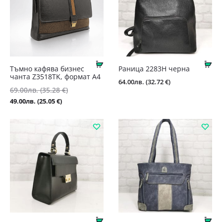
Купи
Ку
Тъмно кафява бизнес
Раница 2283Н черна
чанта Z3518TK, формат А4
64.00
лв.
(32.72 €)
Original
69.00
лв.
(35.28 €)
price
Текущата
49.00
лв.
(25.05 €)
was:
цена
69.00лв.
е:
(35.28
49.00лв.
€).
(25.05
€).
Купи
Ку