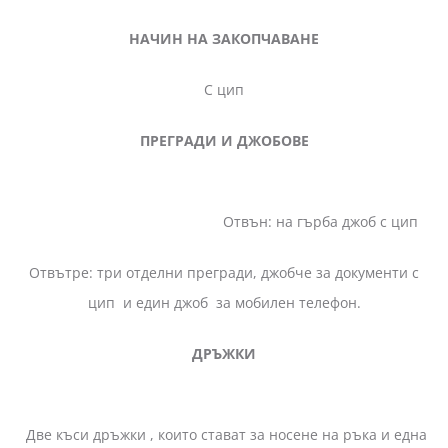
НАЧИН НА ЗАКОПЧАВАНЕ
С цип
ПРЕГРАДИ И ДЖОБОВЕ
Отвън: на гърба джоб с цип
Отвътре: три отделни прегради, джобче за документи с
цип и един джоб за мобилен телефон.
ДРЪЖКИ
Две къси дръжки , които стават за носене на ръка и една