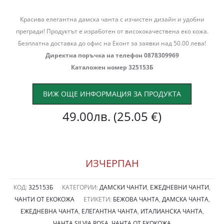
Красива елегантна дамска чанта с изчистен дизайн и удобни
прегради! Продуктът е изработен от висококачествена еко кожа.
Безплатна доставка до офис на Еконт за заявки над 50.00 лева!
Директна поръчка на телефон 0878309969
Каталожен номер 325153Б
ВИЖ ОЩЕ ИНФОРМАЦИЯ ЗА ПРОДУКТА
49.00
лв.
(25.05 €)
ИЗЧЕРПАН
КОД:
325153Б
КАТЕГОРИИ:
ДАМСКИ ЧАНТИ
,
ЕЖЕДНЕВНИ ЧАНТИ
,
ЧАНТИ ОТ ЕКОКОЖА
ЕТИКЕТИ:
БЕЖОВА ЧАНТА
,
ДАМСКА ЧАНТА
,
ЕЖЕДНЕВНА ЧАНТА
,
ЕЛЕГАНТНА ЧАНТА
,
ИТАЛИАНСКА ЧАНТА
,
ЧАНТА SILVIA ROSA
,
ЧАНТА ОТ ЕКОКОЖА