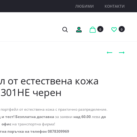
ЛЮБИМИ
КОНТАКТИ
Search
Профил
0
0
Produc
ПОРТМОНЕ
ПОРТМОНЕ
ЕСТЕСТВЕНА
ЕСТЕСТВЕНА
naviga
КОЖА
КОЖА
К9026RO
103CH
 от естествена кожа
РОЗОВО,
ЧЕРВЕНО,
1301HE черен
ГОЛЯМО
ГОЛЯМО
портфейл от естествена кожа с практично разпределение.
 и тест! Безплатна доставка
за заявки
над 60.00
лева
до
офис
на транспортна фирма!
тна поръчка на телефон 0878309969