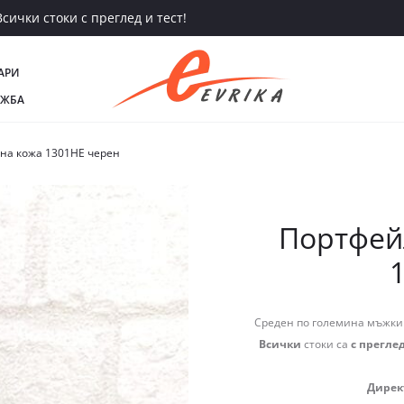
сички стоки с преглед и тест!
АРИ
АЖБА
ена кожа 1301HE черен
Портфейл
Среден по големина мъжки 
Всички
стоки са
с преглед
Дирек