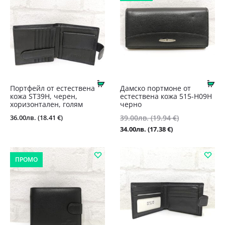
Купи
Ку
Портфейл от естествена
Дамско портмоне от
кожа ST39Н, черен,
естествена кожа 515-H09Н
хоризонтален, голям
черно
Original
36.00
лв.
(18.41 €)
39.00
лв.
(19.94 €)
price
Текущата
34.00
лв.
(17.38 €)
was:
цена
39.00лв.
е:
ПРОМО
(19.94
34.00лв.
€).
(17.38
€).