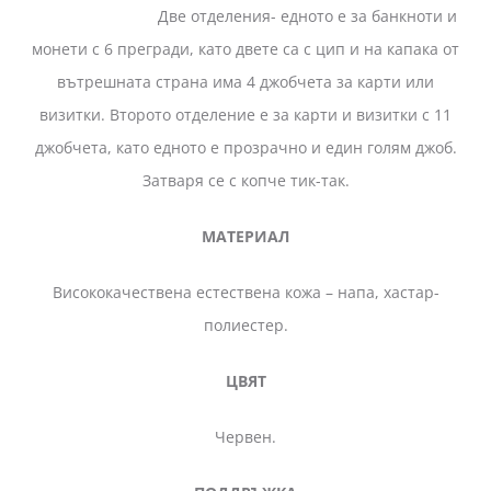
Две отделения- едното е за банкноти и
монети с 6 прегради, като двете са с цип и на капака от
вътрешната страна има 4 джобчета за карти или
визитки. Второто отделение е за карти и визитки с 11
джобчета, като едното е прозрачно и един голям джоб.
Затваря се с копче тик-так.
МАТЕРИАЛ
Висококачествена естествена кожа – напа, хастар-
полиестер.
ЦВЯТ
Червен.