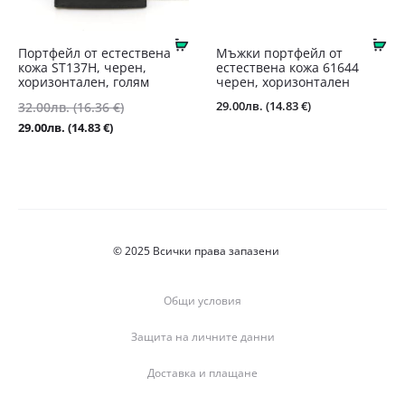
Купи
Ку
Портфейл от естествена
Мъжки портфейл от
кожа ST137Н, черен,
естествена кожа 61644
хоризонтален, голям
черен, хоризонтален
Original
29.00
лв.
(14.83 €)
32.00
лв.
(16.36 €)
price
Текущата
29.00
лв.
(14.83 €)
was:
цена
32.00лв.
е:
(16.36
29.00лв.
€).
(14.83
€).
© 2025 Всички права запазени
Общи условия
Защита на личните данни
Доставка и плащане