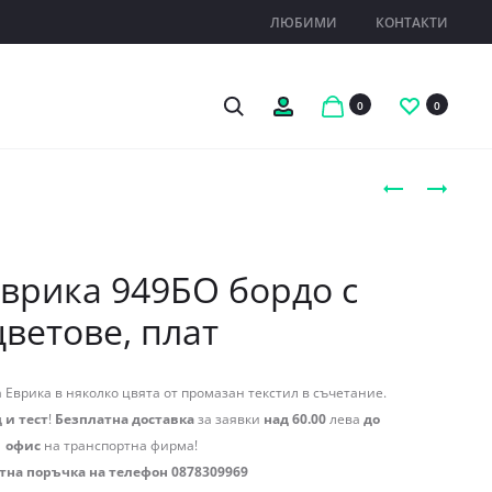
ЛЮБИМИ
КОНТАКТИ
Search
Профил
0
0
Produc
РАНИЦА
РАНИЦА
ЕВРИКА
ЕВРИКА
naviga
949Z
934МН
ЗЕЛЕНА
МНОГОЦВЕТ
врика 949БО бордо с
ГАМА,
цветове, плат
ПЛАТ
 Еврика в няколко цвята от промазан текстил в съчетание.
 и тест
!
Безплатна доставка
за заявки
над 60.00
лева
до
офис
на транспортна фирма!
тна поръчка на телефон 0878309969