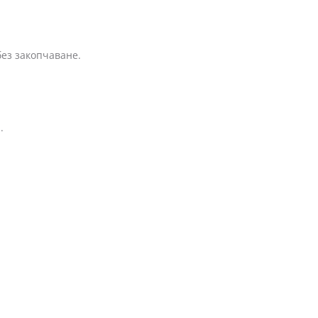
без закопчаване.
.