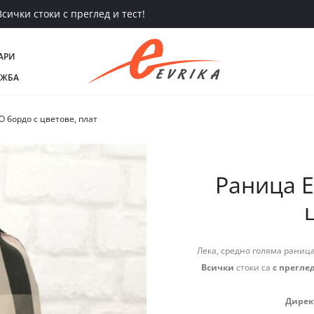
сички стоки с преглед и тест!
АРИ
АЖБА
 бордо с цветове, плат
Раница Е
Лека, средно голяма раница
Всички
стоки са
с преглед
Дирек