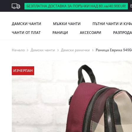
В
БЕЗПЛАТНА ДОСТАВКА ЗА ПОРЪЧКИ НАД 80 лв/40.90EUR!
ДАМСКИ ЧАНТИ
МЪЖКИ ЧАНТИ
ПЪТНИ ЧАНТИ И КУФ
ЧАНТИ ОТ ПЛАТ
РАНИЦИ
АКСЕСОАРИ
РАЗПРОД
Начало
Дамски чанти
Дамски ранички
Раница Еврика 949БО
ИЗЧЕРПАН