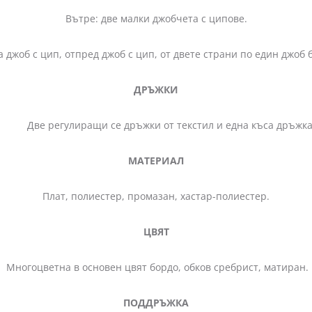
Вътре: две малки джобчета с ципове.
 джоб с цип, отпред джоб с цип, от двете страни по един джоб 
ДРЪЖКИ
Две регулиращи се дръжки от текстил и една къса дръжка
МАТЕРИАЛ
Плат, полиестер, промазан, хастар-полиестер.
ЦВЯТ
Многоцветна в основен цвят бордо, обков сребрист, матиран.
ПОДДРЪЖКА