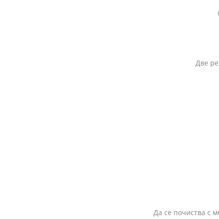
О
Две регулир
Да се почиства с м