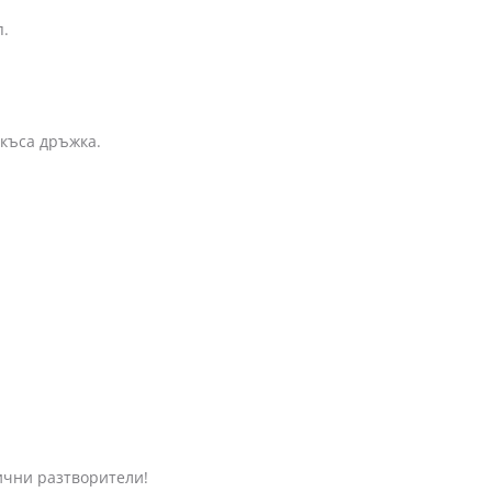
п.
къса дръжка.
нични разтворители!