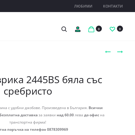
ЛЮБИМИ
КОНТАКТИ
Search
Профил
0
0
Produc
ЧАНТА-
ЧАНТА-
РАНИЦА
РАНИЦА
naviga
ЕВРИКА
ЕВРИКА
2377BL
2462TSZ
рика 2445BS бяла със
БЯЛА
ТРИЦВЕТНА
сребристо
СЪС
СРЕБРИСТО
ика с удобни джобове. Произведена в България.
Всички
Безплатна доставка
за заявки
над 60.00
лева
до офис
на
транспортна фирма!
тна поръчка на телефон 0878309969