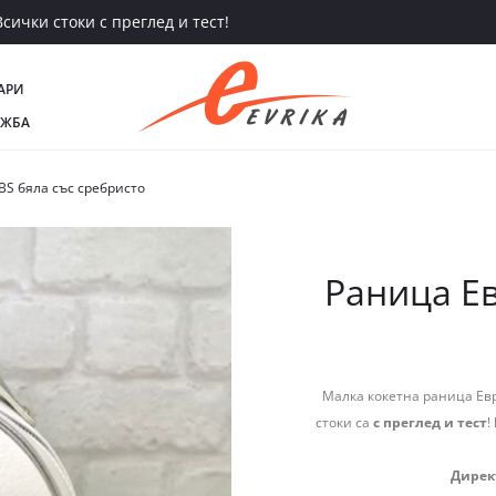
сички стоки с преглед и тест!
АРИ
АЖБА
BS бяла със сребристо
Раница Ев
Mалка кокетна раница Евр
стоки са
с преглед и тест
!
Дирек