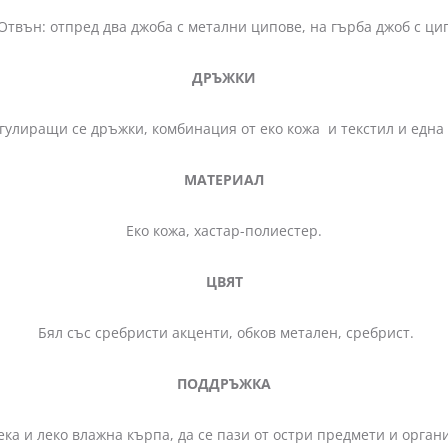
твън: отпред два джоба с метални ципове, на гърба джоб с ци
ДРЪЖКИ
ащи се дръжки, комбинация от еко кожа и текстил и една 
МАТЕРИАЛ
Еко кожа, хастар-полиестер.
ЦВЯТ
Бял със сребристи акценти, обков метален, сребрист.
ПОДДРЪЖКА
ека и леко влажна кърпа, да се пази от остри предмети и орга