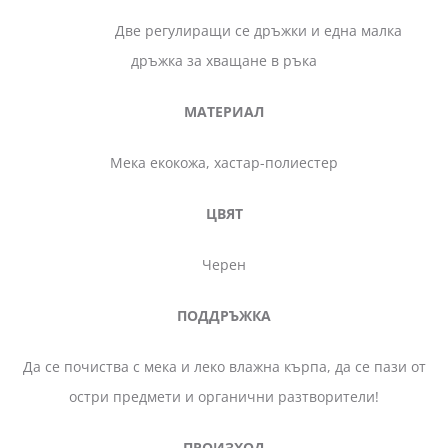
Две регулиращи се дръжки и една малка
дръжка за хващане в ръка
МАТЕРИАЛ
Мека екокожа, хастар-полиестер
ЦВЯТ
Черен
ПОДДРЪЖКА
Да се почиства с мека и леко влажна кърпа, да се пази от
остри предмети и органични разтворители!
ПРОИЗХОД