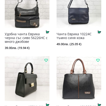
Купи
Ку
Удобна чанта Еврика
Чанта Еврика 10224С
черна със сиво 56226НС с
тъмно синя кожа
много джобове
49.00
лв.
(25.05 €)
39.00
лв.
(19.94 €)
Купи
Ку