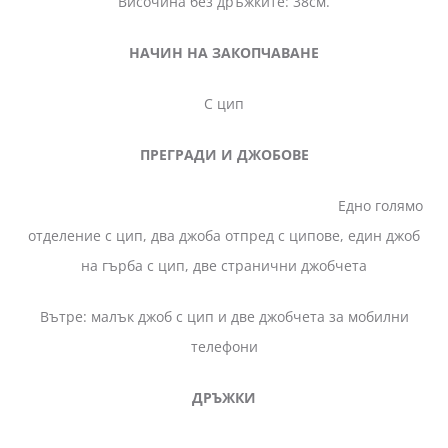
Височина без дръжките: 38см.
НАЧИН НА ЗАКОПЧАВАНЕ
С цип
ПРЕГРАДИ И ДЖОБОВЕ
Едно голямо
отделение с цип, два джоба отпред с ципове, един джоб
на гърба с цип, две странични джобчета
Вътре: малък джоб с цип и две джобчета за мобилни
телефони
ДРЪЖКИ