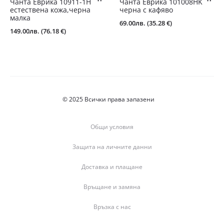
Чанта Еврика 10911-1Н
Чантa Еврика 101008HK
естествена кожа,черна
черна с кафяво
малка
69.00
лв.
(35.28 €)
149.00
лв.
(76.18 €)
© 2025 Всички права запазени
Общи условия
Защита на личните данни
Доставка и плащане
Връщане и замяна
Връзка с нас